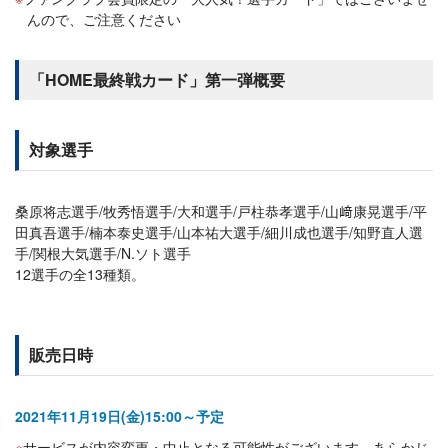
んので、ご注意ください
「HOME最終戦カード」第一弾概要
対象選手
桑原将志選手/牧秀悟選手/大和選手/戸柱恭孝選手/山﨑康晃選手/平
田真吾選手/楠本泰史選手/山本祐大選手/細川成也選手/知野直人選
手/関根大気選手/N.ソト選手
12選手の全13種類。
販売日時
2021年11月19日(金)15:00～予定
サービスが内容変更・中止となる可能性がございます。あらかじ