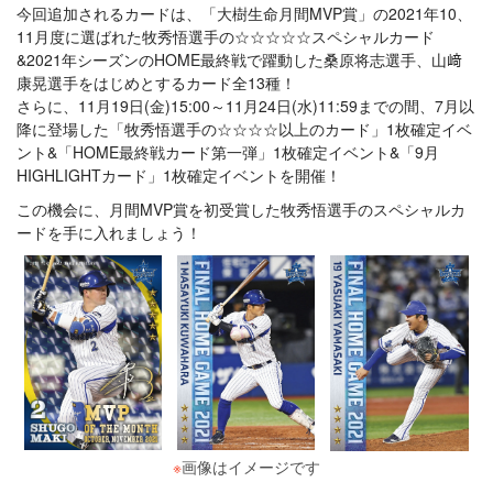
今回追加されるカードは、「大樹生命月間MVP賞」の2021年10、
11月度に選ばれた牧秀悟選手の☆☆☆☆☆スペシャルカード
&2021年シーズンのHOME最終戦で躍動した桑原将志選手、山﨑
康晃選手をはじめとするカード全13種！
さらに、11月19日(金)15:00～11月24日(水)11:59までの間、7月以
降に登場した「牧秀悟選手の☆☆☆☆以上のカード」1枚確定イベ
ント&「HOME最終戦カード第一弾」1枚確定イベント&「9月
HIGHLIGHTカード」1枚確定イベントを開催！
この機会に、月間MVP賞を初受賞した牧秀悟選手のスペシャルカ
ードを手に入れましょう！
※
画像はイメージです