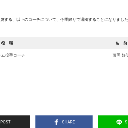
に所属する、以下のコーチについて、今季限りで退団することになりまし
役 職
名 前
ーム投手コーチ
藤岡 好
POST
SHARE
S