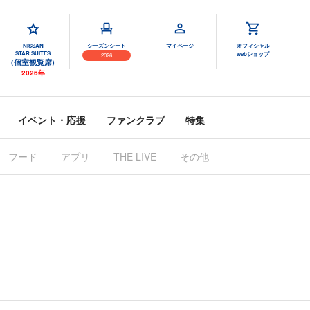
NISSAN
シーズンシート
マイページ
オフィシャル
STAR SUITES
webショップ
2026
(個室観覧席)
2026年
イベント・応援
ファンクラブ
特集
フード
アプリ
THE LIVE
その他