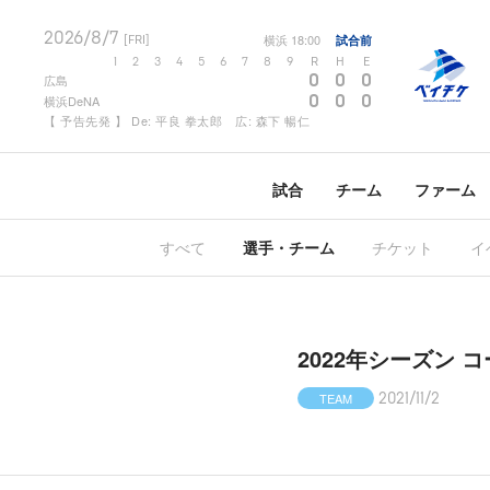
2026/8/7
横浜
18:00
試合前
[FRI]
1
2
3
4
5
6
7
8
9
R
H
E
0
0
0
広島
0
0
0
横浜DeNA
【 予告先発 】 De: 平良 拳太郎 広: 森下 暢仁
試合
チーム
ファーム
すべて
選手・チーム
チケット
イ
2022年シーズン 
TEAM
2021/11/2