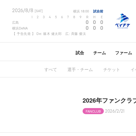
2026/8/8
横浜
18:00
試合前
[SAT]
1
2
3
4
5
6
7
8
9
R
H
E
0
0
0
広島
0
0
0
横浜DeNA
【 予告先発 】 De: 篠木 健太郎 広: 斉藤 優汰
試合
チーム
ファーム
すべて
選手・チーム
チケット
イ
2026年ファンク
FANCLUB
2026/2/21