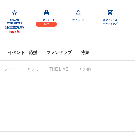
NISSAN
シーズンシート
マイページ
オフィシャル
STAR SUITES
webショップ
2026
(個室観覧席)
2026年
イベント・応援
ファンクラブ
特集
フード
アプリ
その他
THE LIVE