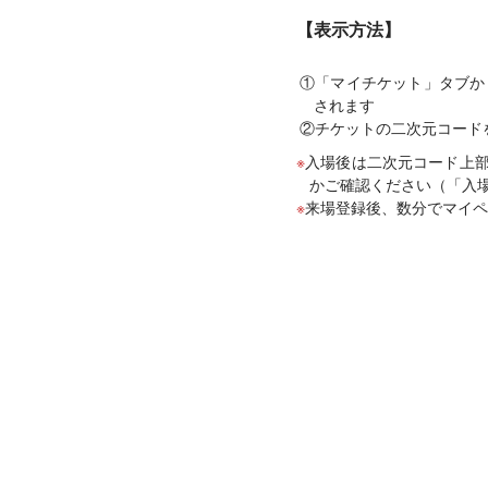
【表示方法】
「マイチケット」タブか
されます
チケットの二次元コード
入場後は二次元コード上
かご確認ください（「入
来場登録後、数分でマイペ