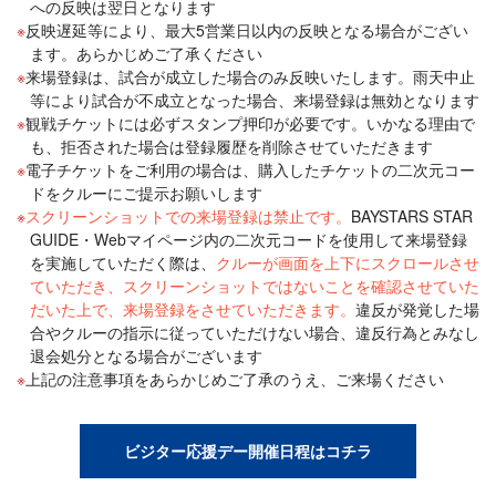
への反映は翌日となります
反映遅延等により、最大5営業日以内の反映となる場合がござい
ます。あらかじめご了承ください
来場登録は、試合が成立した場合のみ反映いたします。雨天中止
等により試合が不成立となった場合、来場登録は無効となります
観戦チケットには必ずスタンプ押印が必要です。いかなる理由で
も、拒否された場合は登録履歴を削除させていただきます
電子チケットをご利用の場合は、購入したチケットの二次元コー
ドをクルーにご提示お願いします
スクリーンショットでの来場登録は禁止です。
BAYSTARS STAR
GUIDE・Webマイページ内の二次元コードを使用して来場登録
を実施していただく際は、
クルーが画面を上下にスクロールさせ
ていただき、スクリーンショットではないことを確認させていた
だいた上で、来場登録をさせていただきます。
違反が発覚した場
合やクルーの指示に従っていただけない場合、違反行為とみなし
退会処分となる場合がございます
上記の注意事項をあらかじめご了承のうえ、ご来場ください
ビジター応援デー開催日程はコチラ