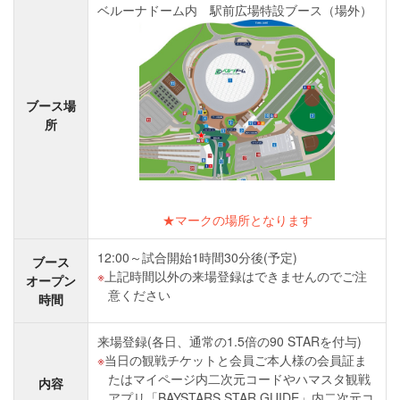
ベルーナドーム内 駅前広場特設ブース（場外）
ブース場
所
★マークの場所となります
12:00～試合開始1時間30分後(予定)
ブース
上記時間以外の来場登録はできませんのでご注
オープン
意ください
時間
来場登録(各日、通常の1.5倍の90 STARを付与)
当日の観戦チケットと会員ご本人様の会員証ま
たはマイページ内二次元コードやハマスタ観戦
内容
アプリ「BAYSTARS STAR GUIDE」内二次元コ