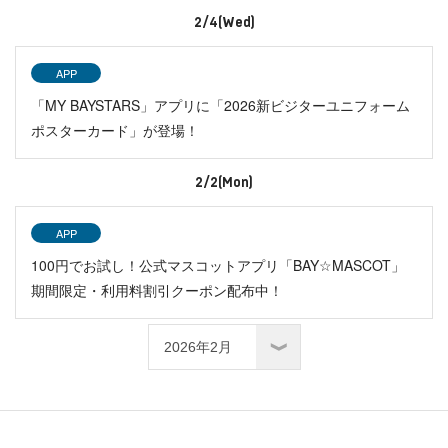
2/4(Wed)
APP
「MY BAYSTARS」アプリに「2026新ビジターユニフォーム
ポスターカード」が登場！
2/2(Mon)
APP
100円でお試し！公式マスコットアプリ「BAY☆MASCOT」
期間限定・利用料割引クーポン配布中！