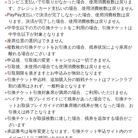
コンビニ支払いで引取りがなかった場合、使用消費枚数は戻りま
す。クレジットカード支払いの場合、使用消費枚数は戻りません
PayPay支払いで決済が完了しなかった場合、使用消費枚数は戻
ります。決済が完了した場合、使用消費枚数は戻りません
中学生以下の方の引換チケットをご利用の場合、引換チケットは
中学生以下が対象となります
座席位置の選択はできません
複数枚の引換チケットをお引換えの場合、残券状況により座席が
離れる場合がございます
申込後、引取後の変更・キャンセルは一切できません
引取後、未使用の場合でも使用消費枚数は戻りません
引取期限を過ぎますとお申込みが無効となります
引換チケット申込時、追加購入分の観戦チケットはファンクラブ
割の適用はされず、一般料金となります
引換チケット引換対象席が満席の場合、ご利用いただけません
ベイチケ、他プレイガイドにて残券があった場合でも、引換チケ
ットお取扱プレイガイドの対象席種の残券が無くなった場合、お
引換えは終了となります
引換チケットが取扱枚数に達した場合、残券を追加する場合がご
ざいます
承認番号は毎年変更となります。引換チケット申込サイト内のマ
イページよりご確認いただけます