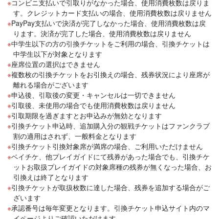
コンビニ支払いで引取りがなかった場合、使用消費枚数は戻りま
す。クレジットカード支払いの場合、使用消費枚数は戻りません
PayPay支払いで決済が完了しなかった場合、使用消費枚数は戻
ります。決済が完了した場合、使用消費枚数は戻りません
中学生以下の方の引換チケットをご利用の場合、引換チケットは
中学生以下が対象となります
座席位置の選択はできません
複数枚の引換チケットをお引換えの場合、残券状況により座席が
離れる場合がございます
申込後、引取後の変更・キャンセルは一切できません
引取後、未使用の場合でも使用消費枚数は戻りません
引取期限を過ぎますとお申込みが無効となります
引換チケット申込時、追加購入分の観戦チケットはファンクラブ
割の適用はされず、一般料金となります
引換チケット引換対象席が満席の場合、ご利用いただけません
ベイチケ、他プレイガイドにて残券があった場合でも、引換チケ
ットお取扱プレイガイドの対象席種の残券が無くなった場合、お
引換えは終了となります
引換チケットが取扱枚数に達した場合、残券を追加する場合がご
ざいます
承認番号は毎年変更となります。引換チケット申込サイト内のマ
イページよりご確認いただけます