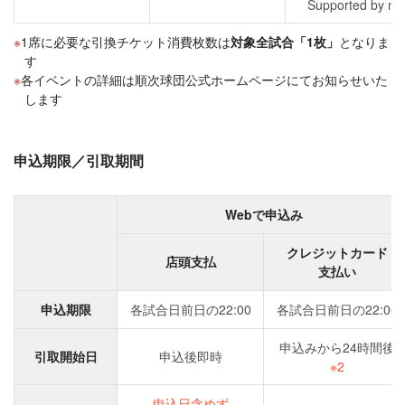
Supported by no
1席に必要な引換チケット消費枚数は
対象全試合「1枚」
となりま
す
各イベントの詳細は順次球団公式ホームページにてお知らせいた
します
申込期限／引取期間
Webで申込み
クレジットカード
店頭支払
支払い
申込期限
各試合日前日の22:00
各試合日前日の22:00
申込みから24時間後
引取開始日
申込後即時
※2
申込日含めず