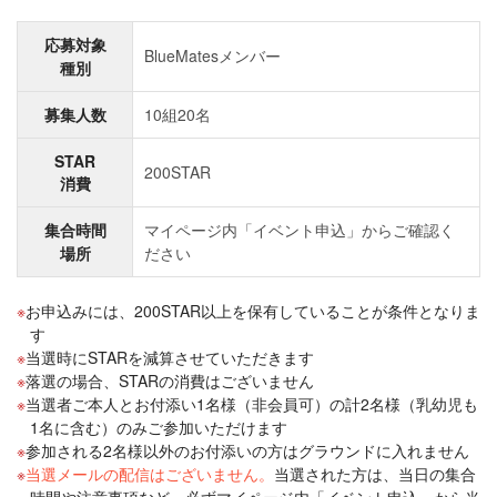
応募対象
BlueMatesメンバー
種別
募集人数
10組20名
STAR
200STAR
消費
集合時間
マイページ内「イベント申込」からご確認く
場所
ださい
お申込みには、200STAR以上を保有していることが条件となりま
す
当選時にSTARを減算させていただきます
落選の場合、STARの消費はございません
当選者ご本人とお付添い1名様（非会員可）の計2名様（乳幼児も
1名に含む）のみご参加いただけます
参加される2名様以外のお付添いの方はグラウンドに入れません
当選メールの配信はございません。
当選された方は、当日の集合
時間や注意事項など、必ずマイページ内「イベント申込」から当