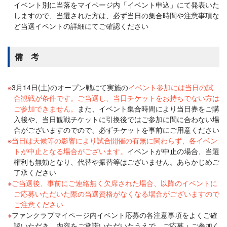
イベント別に当落をマイページ内「イベント申込」にて発表いた
しますので、当選された方は、必ず当日の集合時間や注意事項な
ど当選イベントの詳細にてご確認ください
備 考
3月14日(土)のオープン戦にて実施の
イベント参加には当日の試
合観戦が条件です。ご当選し、当日チケットをお持ちでない方は
ご参加できません。
また、イベント集合時間により当日券をご購
入後や、当日観戦チケットに引換後ではご参加に間に合わない場
合がございますのでので、必ずチケットを事前にご用意ください
当日は天候等の影響により試合開催の有無に関わらず、各イベン
トが中止となる場合がございます。
イベントが中止の場合、当選
権利も無効となり、代替や振替等はございません。あらかじめご
了承ください
ご当選後、事前にご連絡無く欠席された場合、以降のイベントに
ご応募いただいた際の当選資格がなくなる場合がございますので
ご注意ください
ファンクラブマイページ内イベント応募の各注意事項をよくご確
認いただき、内容をご承諾いただいたうえで、ご応募・ご参加く