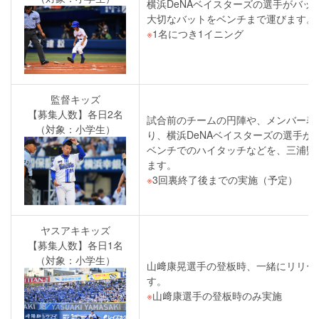
横浜DeNAベイスターズの選手がバッ
大切なバットをベンチまで運びます。
※
1名につき1イニング
監督キッズ
【募集人数】各日2名
試合前のチームの円陣や、メンバー表
（対象：小学生）
り、横浜DeNAベイスターズの選手が
ベンチでのハイタッチなどを、三浦監
ます。
※
3回裏終了後までの実施（予定）
ヤスアキキッズ
【募集人数】各日1名
（対象：小学生）
山﨑康晃選手の登板時、一緒にリリー
す。
※
山﨑康選手の登板時のみ実施