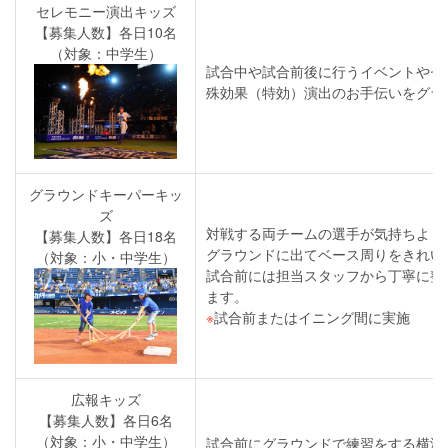
セレモニー演出キッズ
【募集人数】各日10名
（対象：中学生）
試合中や試合前後に行うイベントやセ
殊効果（特効）演出のお手伝いをグラ
グラウンドキーパーキッ
ズ
対戦する両チームの選手が気持ちよく
【募集人数】各日18名
グラウンドに出てベース周りをきれい
（対象：小・中学生）
試合前には担当スタッフから丁寧に整
ます。
※
試合前またはイニング間に実施
広報キッズ
【募集人数】各日6名
（対象：小・中学生）
試合前にグラウンドで練習をする横浜D