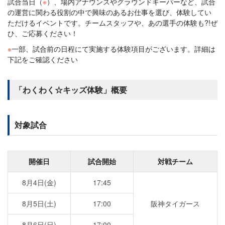
試合当日（
※
）、場内アナウンスやグラウンドキーパーなど、試合
の運営に関わる役割の中で興味のあるお仕事を選び、体験してい
ただけるイベントです。チームスタッフや、あの選手の体験も?!ぜ
ひ、ご応募ください！
※
一部、試合前の日程にて実施する体験項目がございます。詳細は
下記をご確認ください
「わくわく☆キッズ体験」概要
対象試合
開催日
試合開始
対戦チーム
8月4日(金)
17:45
8月5日(土)
17:00
阪神タイガース
8月6日(日)
17:00