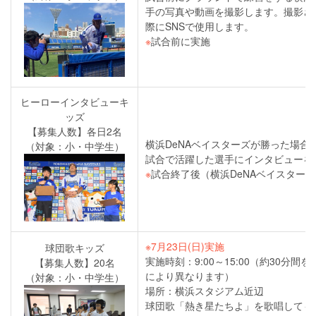
手の写真や動画を撮影します。撮影さ
際にSNSで使用します。
※
試合前に実施
ヒーローインタビューキ
ッズ
【募集人数】各日2名
横浜DeNAベイスターズが勝った場合
（対象：小・中学生）
試合で活躍した選手にインタビューを
※
試合終了後（横浜DeNAベイスター
※7月23日(日)実施
球団歌キッズ
実施時刻：9:00～15:00（約30分
【募集人数】20名
により異なります）
（対象：小・中学生）
場所：横浜スタジアム近辺
球団歌「熱き星たちよ」を歌唱しても