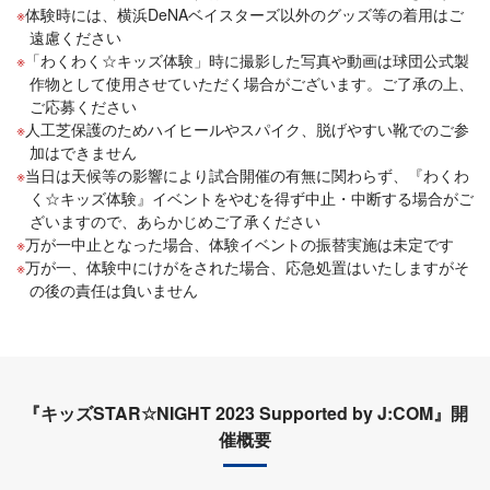
体験時には、横浜DeNAベイスターズ以外のグッズ等の着用はご
遠慮ください
「わくわく☆キッズ体験」時に撮影した写真や動画は球団公式製
作物として使用させていただく場合がございます。ご了承の上、
ご応募ください
人工芝保護のためハイヒールやスパイク、脱げやすい靴でのご参
加はできません
当日は天候等の影響により試合開催の有無に関わらず、『わくわ
く☆キッズ体験』イベントをやむを得ず中止・中断する場合がご
ざいますので、あらかじめご了承ください
万が一中止となった場合、体験イベントの振替実施は未定です
万が一、体験中にけがをされた場合、応急処置はいたしますがそ
の後の責任は負いません
『キッズSTAR☆NIGHT 2023 Supported by J:COM』開
催概要