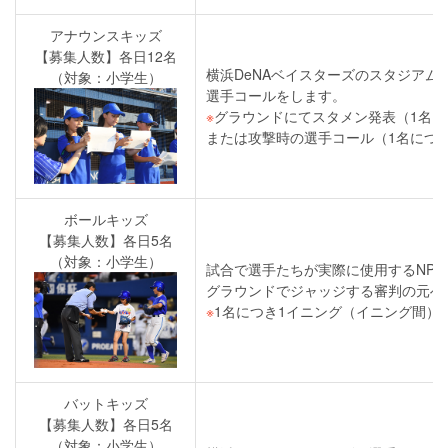
アナウンスキッズ
【募集人数】各日12名
横浜DeNAベイスターズのスタジアム
（対象：小学生）
選手コールをします。
※
グラウンドにてスタメン発表（1名に
または攻撃時の選手コール（1名につ
ボールキッズ
【募集人数】各日5名
（対象：小学生）
試合で選手たちが実際に使用するNPB
グラウンドでジャッジする審判の元へ
※
1名につき1イニング（イニング間）
バットキッズ
【募集人数】各日5名
（対象：小学生）