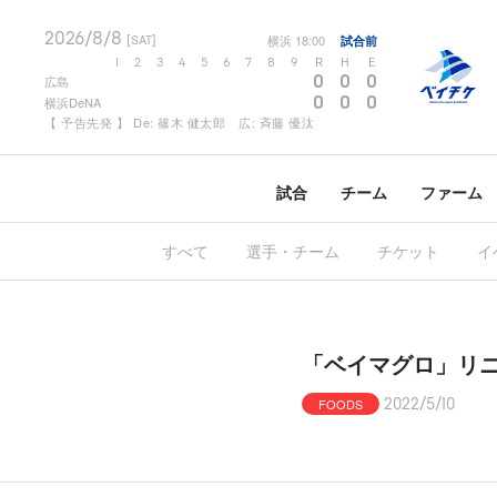
2026/8/8
横浜
18:00
試合前
[SAT]
1
2
3
4
5
6
7
8
9
R
H
E
0
0
0
広島
0
0
0
横浜DeNA
【 予告先発 】 De: 篠木 健太郎 広: 斉藤 優汰
試合
チーム
ファーム
すべて
選手・チーム
チケット
イ
「ベイマグロ」リ
FOODS
2022/5/10