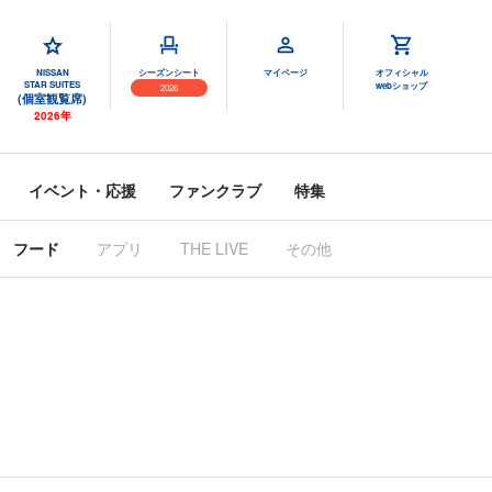
NISSAN
シーズンシート
マイページ
オフィシャル
STAR SUITES
webショップ
2026
(個室観覧席)
2026年
イベント・応援
ファンクラブ
特集
フード
アプリ
THE LIVE
その他