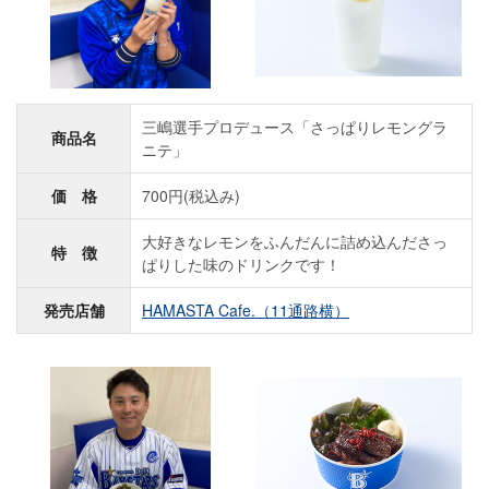
三嶋選手プロデュース「さっぱりレモングラ
商品名
ニテ」
価 格
700円(税込み)
大好きなレモンをふんだんに詰め込んださっ
特 徴
ぱりした味のドリンクです！
発売店舗
HAMASTA Cafe.（11通路横）