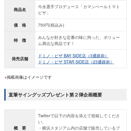
今永選手プロデュース「カマンベールトマト
商品名
ピザ」
価 格
750円(税込み)
みんなが好きな定番の味に拘った、ボリュー
特 徴
ム満点な商品です！
ドミノ・ピザ BAY SIDE店（3通路前）
発売店舗
ドミノ・ピザ STAR SIDE店（23通路前）
掲載画像はイメージです
直筆サイングッズプレゼント第２弾企画概要
Twitterで以下の内容を添えて投稿してくださ
い。
概 要
横浜スタジアム内の店舗で販売しているプ