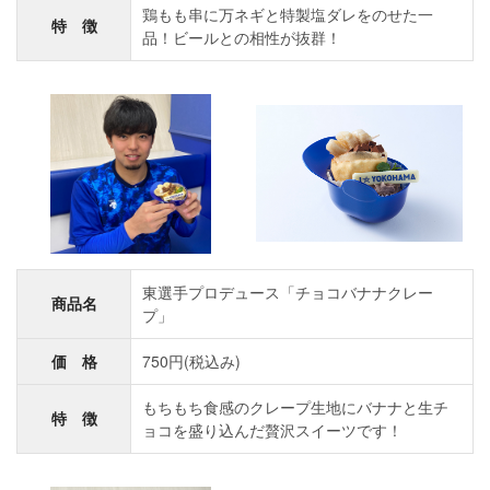
鶏もも串に万ネギと特製塩ダレをのせた一
特 徴
品！ビールとの相性が抜群！
東選手プロデュース「チョコバナナクレー
商品名
プ」
価 格
750円(税込み)
もちもち食感のクレープ生地にバナナと生チ
特 徴
ョコを盛り込んだ贅沢スイーツです！