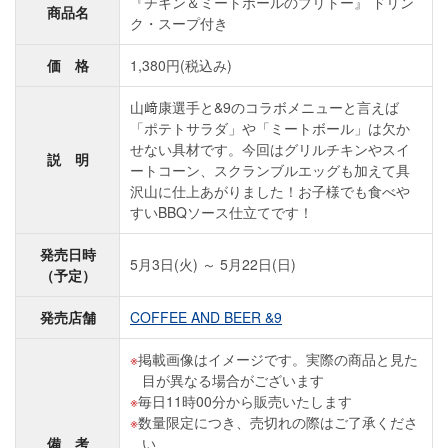
『チキン＆ミートボールのブリトー』 ドリン
商品名
ク・スープ付き
価 格
1,380円(税込み)
山﨑康選手と&9のコラボメニューと言えば
「ポテトサラダ」や「ミートボール」は欠か
せない具材です。今回はグリルチキンやスイ
説 明
ートコーン、スクランブルエッグも加えて具
沢山に仕上あがりました！お子様でも食べや
すいBBQソース仕立てです！
発売日時
5月3日(火) ～ 5月22日(日)
（予定）
発売店舗
COFFEE AND BEER &9
掲載画像はイメージです。実際の商品と見た
目が異なる場合がございます
毎日11時00分から販売いたします
数量限定につき、売切れの際はご了承くださ
備 考
い