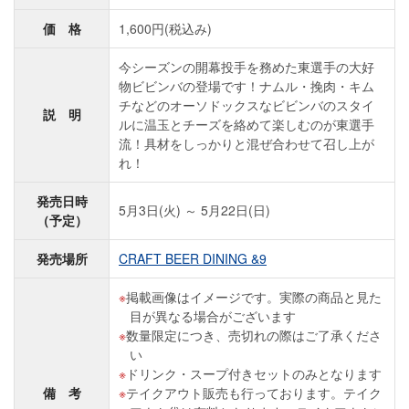
価 格
1,600円(税込み)
今シーズンの開幕投手を務めた東選手の大好
物ビビンバの登場です！ナムル・挽肉・キム
チなどのオーソドックスなビビンバのスタイ
説 明
ルに温玉とチーズを絡めて楽しむのが東選手
流！具材をしっかりと混ぜ合わせて召し上が
れ！
発売日時
5月3日(火) ～ 5月22日(日)
（予定）
発売場所
CRAFT BEER DINING &9
掲載画像はイメージです。実際の商品と見た
目が異なる場合がございます
数量限定につき、売切れの際はご了承くださ
い
ドリンク・スープ付きセットのみとなります
備 考
テイクアウト販売も行っております。テイク