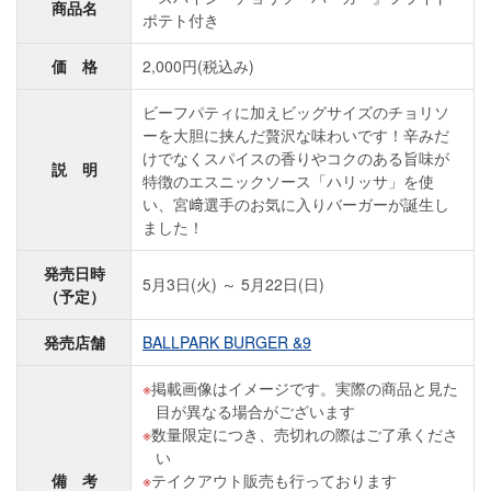
商品名
ポテト付き
価 格
2,000円(税込み)
ビーフパティに加えビッグサイズのチョリソ
ーを大胆に挟んだ贅沢な味わいです！辛みだ
けでなくスパイスの香りやコクのある旨味が
説 明
特徴のエスニックソース「ハリッサ」を使
い、宮﨑選手のお気に入りバーガーが誕生し
ました！
発売日時
5月3日(火) ～ 5月22日(日)
（予定）
発売店舗
BALLPARK BURGER &9
掲載画像はイメージです。実際の商品と見た
目が異なる場合がございます
数量限定につき、売切れの際はご了承くださ
い
備 考
テイクアウト販売も行っております