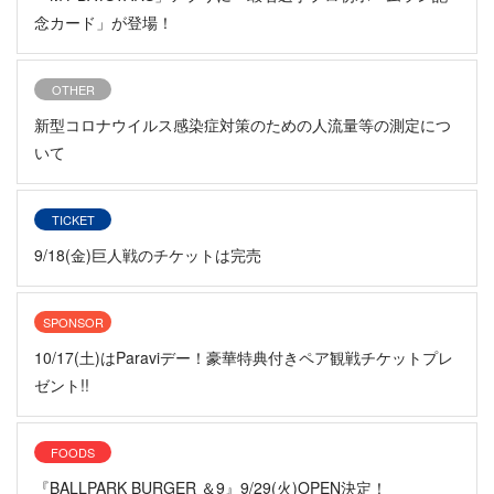
念カード」が登場！
OTHER
新型コロナウイルス感染症対策のための人流量等の測定につ
いて
TICKET
9/18(金)巨人戦のチケットは完売
SPONSOR
10/17(土)はParaviデー！豪華特典付きペア観戦チケットプレ
ゼント!!
FOODS
『BALLPARK BURGER ＆9』9/29(火)OPEN決定！