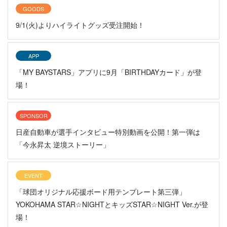
GOODS
9/1(火)よりハイライトグッズ受注開始！
APP
「MY BAYSTARS」アプリに9月「BIRTHDAYカード」が登
場！
SPONSOR
日産自動車が選手インタビュー特別動画を公開！第一弾は
「今永昇太 逆境ストーリー」
EVENT
「球団オリジナル応援ボード用テンプレート第三弾」
YOKOHAMA STAR☆NIGHTとキッズSTAR☆NIGHT Ver.が登
場！