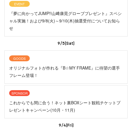
EVENT
『夢に向かってJUMP!!山﨑康晃グローブプレゼント』スペシ
ャル実施！および9/8(火)～9/10(木)抽選受付についてお知ら
せ
9/5(Sat)
GOODS
オリジナルフォトが作れる『B☆MY FRAME』に待望の選手
フレーム登場！
SPONSOR
これからでも間に合う！ネット裏BOXシート観戦チケットプ
レゼントキャンペーン(10月・11月)
9/4(Fri)