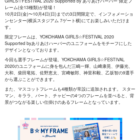
GIRLS☆FESTIVAL 2020 Supported by ありあけハーバー”限定フ
レーム(全13種類)が登場！
10月2日(金)〜10月4日(日)までの3日間限定で、インフォメーショ
ンセンター(横浜スタジアム 7ゲート横)にてお楽しみいただけま
す。
限定フレームは、YOKOHAMA GIRLS☆FESTIVAL 2020
Supported byありあけハーバーのユニフォームをモチーフにした
デザインとなっております。
今回も選手フレームが登場。YOKOHAMA GIRLS☆FESTIVAL
2020のユニフォームに身を包んだ三嶋一輝、山﨑康晃、伊藤光、
大和、柴田竜拓、佐野恵太、宮﨑敏郎、神里和毅、乙坂智の9選手
から選ぶことができます。
また、マスコットフレームも4種類が常設に追加されます。 スター
マン、キララ、バート、チャピーの4つのフレームを並べると、背
景がつながる楽しい仕掛けのあるフレームとなっています。