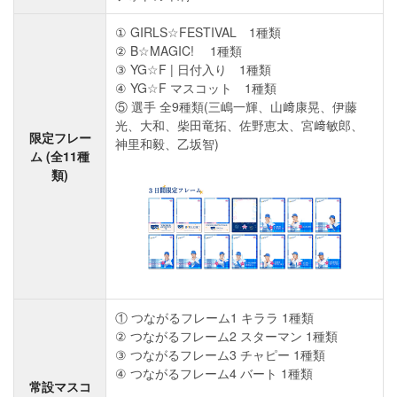
① GIRLS☆FESTIVAL 1種類
② B☆MAGIC! 1種類
③ YG☆F | 日付入り 1種類
④ YG☆F マスコット 1種類
⑤ 選手 全9種類(三嶋一輝、山﨑康晃、伊藤
光、大和、柴田竜拓、佐野恵太、宮﨑敏郎、
限定フレー
神里和毅、乙坂智)
ム (全11種
類)
① つながるフレーム1 キララ 1種類
② つながるフレーム2 スターマン 1種類
③ つながるフレーム3 チャピー 1種類
④ つながるフレーム4 バート 1種類
常設マスコ