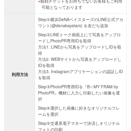
観戦チケットをお持ちでないお客様もご利用
可能となっております
Step①横浜DeNAベイスターズのLINE公式アカ
ウント(@denabaystars) を友だち追加
Step②LINEトーク画面上にて写真をアップロ
ードしPhotoPR専用IDを取得
方法1. LINEから写真をアップロードしIDを取
得
方法2. WEBサイトから写真をアップロードし
IDを取得
方法3. Instagramアプリケーションの認証しID
利用方法
を取得
Step③PhotoPR専用IDを『B☆MY FRAM by
PhotoPR』機材に入力し印刷したい画像を選
択
Step④選択した画像に好きなオリジナルフレ
ームを選択
Step⑤交通系電子マネーで決済しオリジナル
フォトの印刷