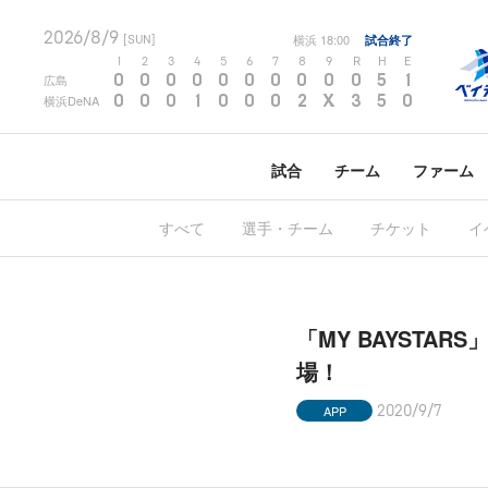
2026/8/9
横浜
18:00
試合終了
[SUN]
1
2
3
4
5
6
7
8
9
R
H
E
0
0
0
0
0
0
0
0
0
0
5
1
広島
0
0
0
1
0
0
0
2
X
3
5
0
横浜DeNA
試合
チーム
ファーム
すべて
選手・チーム
チケット
イ
「MY BAYSTAR
場！
APP
2020/9/7