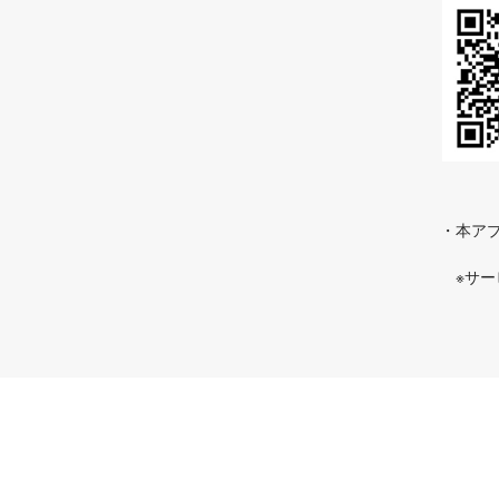
・本アプ
※サ