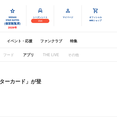
NISSAN
シーズンシート
マイページ
オフィシャル
STAR SUITES
webショップ
2026
(個室観覧席)
2026年
イベント・応援
ファンクラブ
特集
フード
アプリ
THE LIVE
その他
0ポスターカード」が登