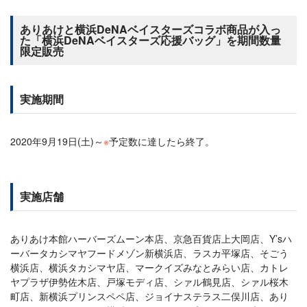
ありあけと横浜DeNAベイスターズコラボ商品が入っ
た「横浜DeNAベイスターズ応援バッグ」を期間数量
限定販売
実施期間
2020年9月19日(土)～
※
予定数に達したら終了。
実施店舗
ありあけ本館ハーバーズムーン本店、京急百貨店上大岡店、Y’sハ
ーバータカシマヤフードメゾン新横浜店、ラスカ平塚店、そごう
横浜店、横浜タカシマヤ店、マークイズみなとみらい店、カトレ
ヤプラザ伊勢佐木店、戸塚モディ店、シァル鶴見店、シァル桜木
町店、新横浜プリンスペペ店、ジョイナステラス二俣川店、あり