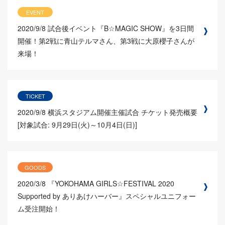
EVENT
2020/9/8
試合後イベント『B☆MAGIC SHOW』を3日間
開催！第2戦に青山テルマさん、第3戦に大原櫻子さんが
来場！
TICKET
2020/9/8
横浜スタジアム開催主催試合 チケット発売概要
[対象試合: 9月29日(火)～10月4日(日)]
GOODS
2020/3/8
『YOKOHAMA GIRLS☆FESTIVAL 2020
Supported by ありあけハーバー』スペシャルユニフォー
ム受注開始！