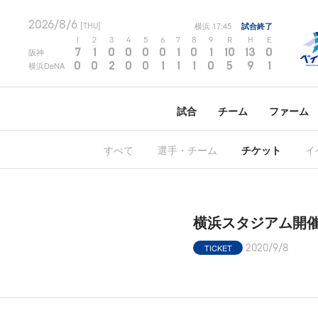
2026/8/6
横浜
17:45
試合終了
[THU]
1
2
3
4
5
6
7
8
9
R
H
E
7
1
0
0
0
0
1
0
1
10
13
0
阪神
0
0
2
0
0
1
1
1
0
5
9
1
横浜DeNA
試合
チーム
ファーム
すべて
選手・チーム
チケット
イ
横浜スタジアム開催主
TICKET
2020/9/8