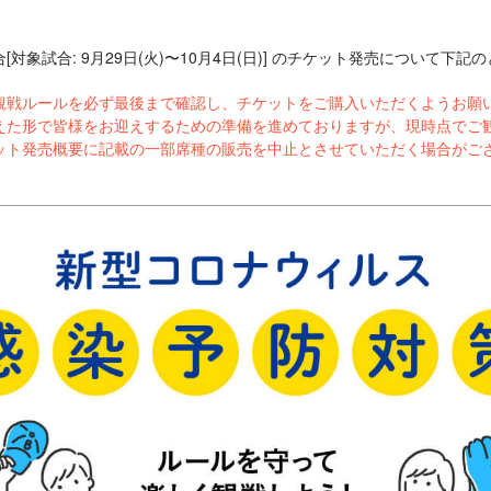
対象試合: 9月29日(火)〜10月4日(日)] のチケット発売について下
観戦ルールを必ず最後まで確認し、チケットをご購入いただくようお願
えた形で皆様をお迎えするための準備を進めておりますが、現時点でご
ット発売概要に記載の一部席種の販売を中止とさせていただく場合がご