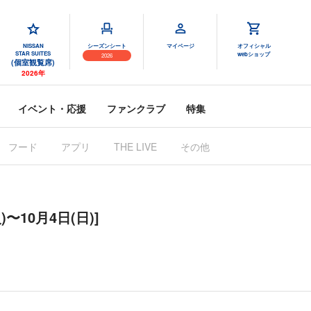
NISSAN
シーズンシート
マイページ
オフィシャル
STAR SUITES
webショップ
2026
(個室観覧席)
2026年
イベント・応援
ファンクラブ
特集
フード
アプリ
その他
THE LIVE
10月4日(日)]