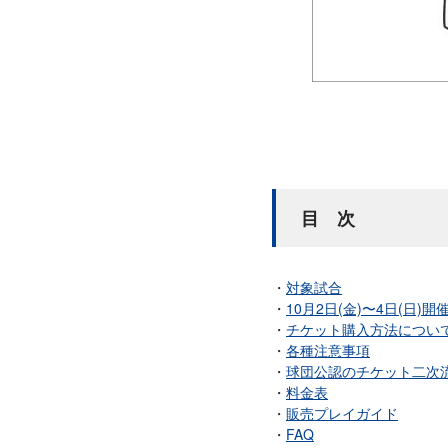
目 次
対象試合
10月2日(金)〜4日(日)開催
チケット購入方法につい
各種注意事項
球団公認のチケット二次流
料金表
販売プレイガイド
FAQ