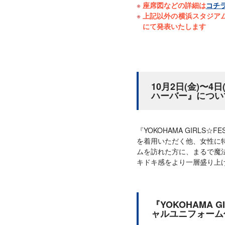
座席図などの詳細は
コチ
上記以外の横浜スタジア
にて発表いたします
10月2日(金)〜4日(
ハーバー』につい
『YOKOHAMA GIRL
を着用いただく他、女性に特
ムを訪れた方に、まるで魔
キドキ感をより一層盛り上
『YOKOHAMA G
ャルユニフォーム