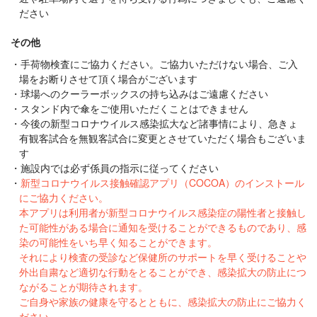
ださい
その他
手荷物検査にご協力ください。ご協力いただけない場合、ご入
場をお断りさせて頂く場合がございます
球場へのクーラーボックスの持ち込みはご遠慮ください
スタンド内で傘をご使用いただくことはできません
今後の新型コロナウイルス感染拡大など諸事情により、急きょ
有観客試合を無観客試合に変更とさせていただく場合もございま
す
施設内では必ず係員の指示に従ってください
新型コロナウイルス接触確認アプリ（COCOA）のインストール
にご協力ください。
本アプリは利用者が新型コロナウイルス感染症の陽性者と接触し
た可能性がある場合に通知を受けることができるものであり、感
染の可能性をいち早く知ることができます。
それにより検査の受診など保健所のサポートを早く受けることや
外出自粛など適切な行動をとることができ、感染拡大の防止につ
ながることが期待されます。
ご自身や家族の健康を守るとともに、感染拡大の防止にご協力く
ださい。