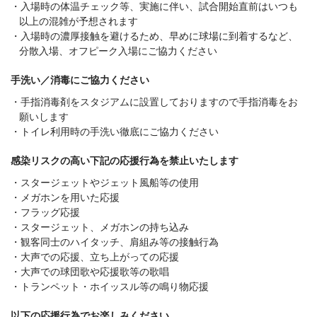
入場時の体温チェック等、実施に伴い、試合開始直前はいつも
以上の混雑が予想されます
入場時の濃厚接触を避けるため、早めに球場に到着するなど、
分散入場、オフピーク入場にご協力ください
手洗い／消毒にご協力ください
手指消毒剤をスタジアムに設置しておりますので手指消毒をお
願いします
トイレ利用時の手洗い徹底にご協力ください
感染リスクの高い下記の応援行為を禁止いたします
スタージェットやジェット風船等の使用
メガホンを用いた応援
フラッグ応援
スタージェット、メガホンの持ち込み
観客同士のハイタッチ、肩組み等の接触行為
大声での応援、立ち上がっての応援
大声での球団歌や応援歌等の歌唱
トランペット・ホイッスル等の鳴り物応援
以下の応援行為でお楽しみください