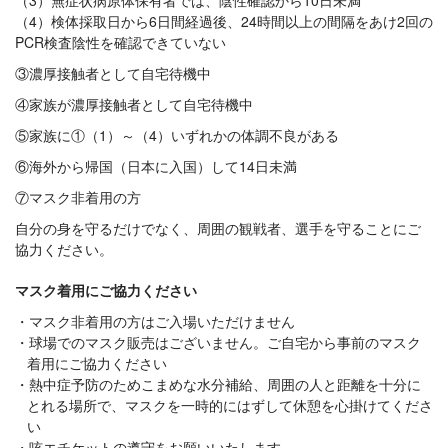
（4）検体採取日から6日間経過後、24時間以上の間隔をあけ2回の
PCR検査陰性を確認できていない
③濃厚接触者として自宅待機中
④家族が濃厚接触者として自宅待機中
⑤家族に①（1）～（4）いずれかの体調不良がある
⑥海外から帰国（日本に入国）して14日未満
⑦マスク非着用の方
自分の身を守るだけでなく、周囲の観戦者、選手を守ることにご
協力ください。
マスク着用にご協力ください
マスク非着用の方はご入場いただけません
球場でのマスク販売はございません。ご自宅から事前のマスク
着用にご協力ください
熱中症予防のためこまめな水分補給、周囲の人と距離を十分に
とれる場所で、マスクを一時的にはずして休憩を心掛けてくださ
い
咳エチケットの遵守をお願いいたします