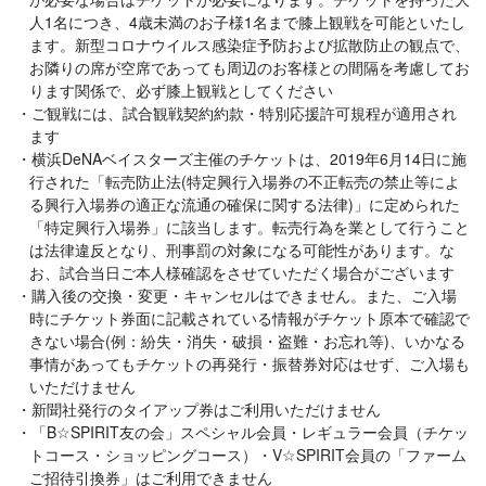
人1名につき、4歳未満のお子様1名まで膝上観戦を可能といたし
ます。新型コロナウイルス感染症予防および拡散防止の観点で、
お隣りの席が空席であっても周辺のお客様との間隔を考慮してお
ります関係で、必ず膝上観戦としてください
ご観戦には、試合観戦契約約款・特別応援許可規程が適用され
ます
横浜DeNAベイスターズ主催のチケットは、2019年6月14日に施
行された「転売防止法(特定興行入場券の不正転売の禁止等によ
る興行入場券の適正な流通の確保に関する法律)」に定められた
「特定興行入場券」に該当します。転売行為を業として行うこと
は法律違反となり、刑事罰の対象になる可能性があります。な
お、試合当日ご本人様確認をさせていただく場合がございます
購入後の交換・変更・キャンセルはできません。また、ご入場
時にチケット券面に記載されている情報がチケット原本で確認で
きない場合(例：紛失・消失・破損・盗難・お忘れ等)、いかなる
事情があってもチケットの再発行・振替券対応はせず、ご入場も
いただけません
新聞社発行のタイアップ券はご利用いただけません
「B☆SPIRIT友の会」スペシャル会員・レギュラー会員（チケッ
トコース・ショッピングコース）・V☆SPIRIT会員の「ファーム
ご招待引換券」はご利用できません