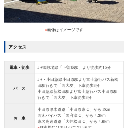
※
画像はイメージです
アクセス
電車・徒歩
JR御殿場線「下曽我駅」より徒歩約15分
JR・小田急線小田原駅より富士急行バス新松
田駅行きで「西大友」下車徒歩3分
バ ス
小田急線新松田駅より富士急行バス小田原駅
行きで「西大友」下車徒歩3分
小田原厚木道路「小田原東IC」から 2km
西湘バイパス「国府津IC」から 4.3km
お 車
東名高速道路「大井松田IC」から 4.6km
駐車場には限りがございます