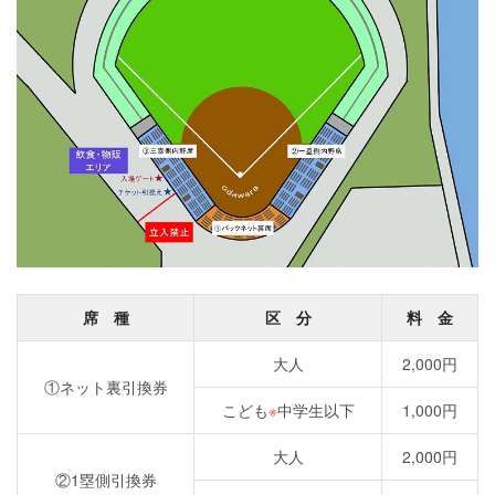
席 種
区 分
料 金
大人
2,000円
①ネット裏引換券
こども
※
中学生以下
1,000円
大人
2,000円
②1塁側引換券