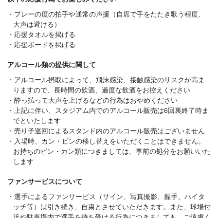
プレーの度の拍手や通常の声援（自席で手をたたき歌う程度、
大声は避ける）
応援タオルを掲げる
応援ボードを掲げる
アルコール類の提供に関して
アルコール摂取によって、飛沫感染、接触感染のリスクが高ま
りますので、長時間の飲酒、過度な飲酒をお控えください
酔っ払って大声を上げるなどの行為はおやめください
上記に伴い、スタジアム内でのアルコール販売は6回裏終了時ま
でといたします
売り子巡回によるスタンド内のアルコール販売はございません
入場時、カン・ビンの移し替えをいただくことはできません。
お持ちのビン・カン類につきましては、事前の処分をお願いいた
します
ファンサービスについて
選手によるファンサービス（サイン、写真撮影、握手、ハイタ
ッチ等）は引き続き、自粛とさせていただきます。また、球場付
近や駐車場内で選手を待ち受ける行為につきましても、ご遠慮く