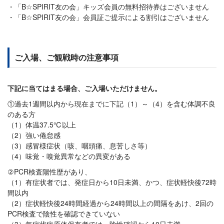
「B☆SPIRIT友の会」キッズ会員の無料招待券はございません
「B☆SPIRIT友の会」会員証ご提示による割引はございません
ご入場、ご観戦時の注意事項
下記に当てはまる場合、ご入場いただけません。
①過去1週間以内から現在までに下記（1）～（4）を含む体調不良
のある方
（1）体温37.5℃以上
（2）強い倦怠感
（3）感冒様症状（咳、咽頭痛、息苦しさ等）
（4）味覚・嗅覚異常などの異変がある
②PCR検査陽性歴があり、
（1）有症状者では、発症日から10日未満、かつ、症状軽快後72時
間以内
（2）症状軽快後24時間経過から24時間以上の間隔をあけ、2回の
PCR検査で陰性を確認できていない
（3）無症状病原体保有者では、陰性確認から10日未満