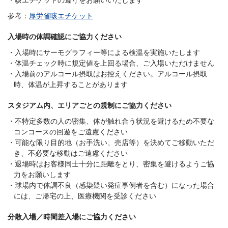
参考：
厚労省咳エチケット
入場時の体調確認にご協力ください
入場時にサーモグラフィー等による検温を実施いたします
体温チェック時に規定値を上回る場合、ご入場いただけません
入場前のアルコール摂取はお控えください。アルコール摂取
時、体温が上昇することがあります
スタジアム内、エリアごとの規制にご協力ください
不特定多数の人の密集、体が触れ合う状況を避けるため不要な
コンコースの回遊をご遠慮ください
可能な限り目的地（お手洗い、売店等）を決めてご移動いただ
き、不必要な移動はご遠慮ください
退場時はお客様同士十分に距離をとり、密集を避けるようご協
力をお願いします
球場内で体調不良（感染疑い発症事例者を含む）になった場合
には、ご帰宅の上、医療機関を受診ください
分散入場／時間差入場にご協力ください