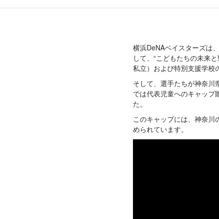
横浜DeNAベイスターズは、球
して、“こどもたちの未来と野
私立）および特別支援学校の児
そして、選手たちが神奈川
では代表児童へのキャップ
た。
このキャップには、神奈川
められています。