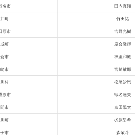
老名市
田内真翔
大井町
竹田祐
田原市
吉野光樹
開成町
度会隆輝
鎌倉市
神里和毅
川崎市
宮﨑敏郎
清川村
松尾汐恩
模原市
蝦名達夫
座間市
京田陽太
寒川町
梶原昂希
逗子市
森敬斗