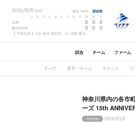
2026/8/8
横浜
18:00
試合前
[SAT]
1
2
3
4
5
6
7
8
9
R
H
E
0
0
0
広島
0
0
0
横浜DeNA
【 予告先発 】 De: 篠木 健太郎 広: 斉藤 優汰
試合
チーム
ファーム
すべて
選手・チーム
チケット
イ
神奈川県内の各市町
ーズ 15th ANNIV
OTHER
2026/2/28