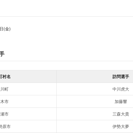
日(金)
手
町村名
訪問選手
愛川町
中川虎大
厚木市
加藤響
綾瀬市
三森大貴
勢原市
伊勢大夢