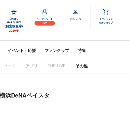
NISSAN
シーズンシート
マイページ
オフィシャル
STAR SUITES
webショップ
2026
(個室観覧席)
2026年
イベント・応援
ファンクラブ
特集
フード
アプリ
THE LIVE
その他
横浜DeNAベイスタ