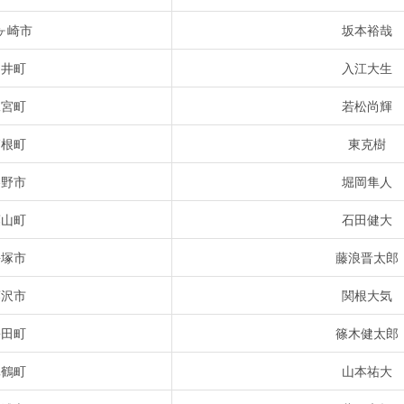
ヶ崎市
坂本裕哉
中井町
入江大生
二宮町
若松尚輝
箱根町
東克樹
秦野市
堀岡隼人
葉山町
石田健大
平塚市
藤浪晋太郎
藤沢市
関根大気
松田町
篠木健太郎
真鶴町
山本祐大