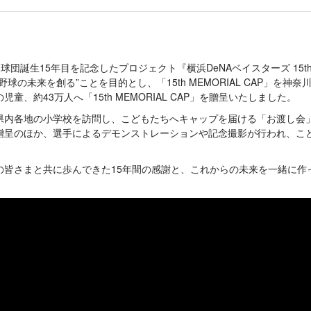
団誕生15年目を記念したプロジェクト『横浜DeNAベイスターズ 15th A
球の未来を創る”ことを目的とし、「15th MEMORIAL CAP」を神
童、約43万人へ「15th MEMORIAL CAP」を贈呈いたしました。
県内各地の小学校を訪問し、こどもたちへキャップを届ける「お渡し会
贈呈のほか、選手によるデモンストレーションや記念撮影が行われ、こ
の皆さまと共に歩んできた15年間の感謝と、これからの未来を一緒に作