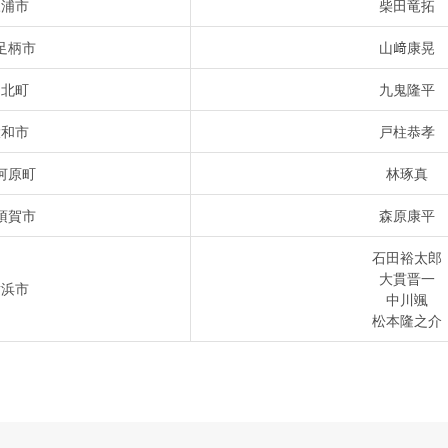
三浦市
柴田竜拓
足柄市
山﨑康晃
山北町
九鬼隆平
大和市
戸柱恭孝
河原町
林琢真
須賀市
森原康平
石田裕太郎
大貫晋一
横浜市
中川颯
松本隆之介