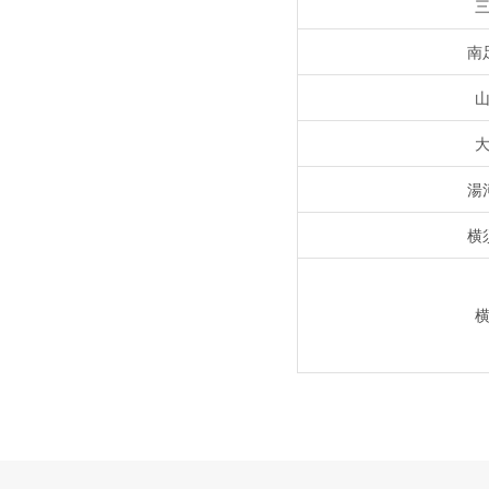
南
湯
横