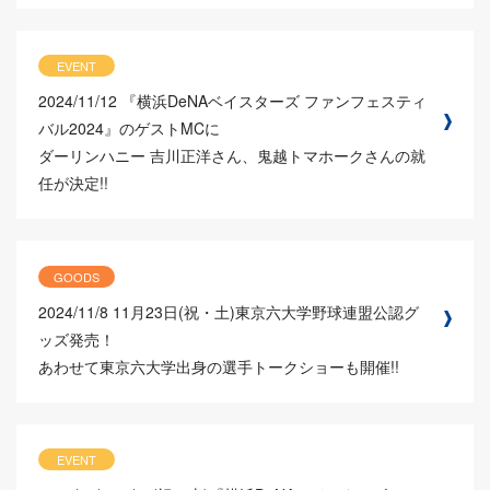
EVENT
2024/11/12
『横浜DeNAベイスターズ ファンフェスティ
バル2024』のゲストMCに
ダーリンハニー 吉川正洋さん、鬼越トマホークさんの就
任が決定!!
GOODS
2024/11/8
11月23日(祝・土)東京六大学野球連盟公認グ
ッズ発売！
あわせて東京六大学出身の選手トークショーも開催!!
EVENT