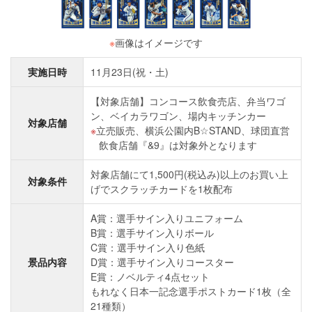
※
画像はイメージです
実施日時
11月23日(祝・土)
【対象店舗】コンコース飲食売店、弁当ワゴ
ン、ベイカラワゴン、場内キッチンカー
対象店舗
立売販売、横浜公園内B☆STAND、球団直営
飲食店舗『&9』は対象外となります
対象店舗にて1,500円(税込み)以上のお買い上
対象条件
げでスクラッチカードを1枚配布
A賞：選手サイン入りユニフォーム
B賞：選手サイン入りボール
C賞：選手サイン入り色紙
景品内容
D賞：選手サイン入りコースター
E賞：ノベルティ4点セット
もれなく日本一記念選手ポストカード1枚（全
21種類）