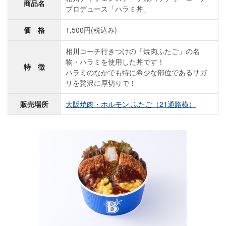
商品名
プロデュース「ハラミ丼」
価 格
1,500円(税込み)
相川コーチ行きつけの「焼肉ふたご」の名
物・ハラミを使用した丼です！
特 徴
ハラミのなかでも特に希少な部位であるサガ
リを贅沢に厚切りで！
販売場所
大阪焼肉・ホルモン ふたご（21通路横）