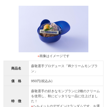
※
画像はイメージです
森敬選手プロデュース「Wクリームモンブラ
商品名
ン」
価 格
950円(税込み)
森敬選手の好きなモンブランに2種のクリーム
を使用し、秋にピッタリな一品に仕上げまし
特 徴
た！
ヘルメットのデザインはランダムです。お選