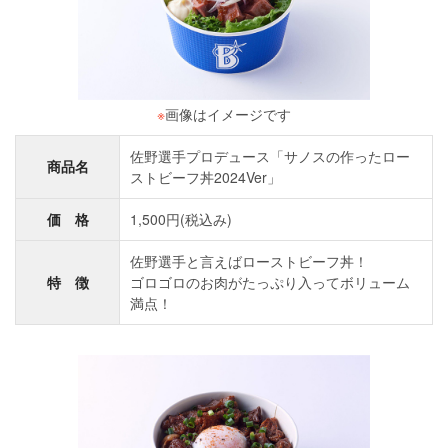
※
画像はイメージです
佐野選手プロデュース「サノスの作ったロー
商品名
ストビーフ丼2024Ver」
価 格
1,500円(税込み)
佐野選手と言えばローストビーフ丼！
特 徴
ゴロゴロのお肉がたっぷり入ってボリューム
満点！