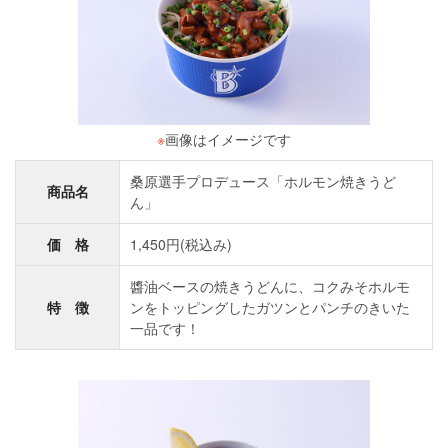
※
画像はイメージです
桑原選手プロデュース「ホルモン焼きうど
商品名
ん」
価 格
1,450円(税込み)
醬油ベースの焼きうどんに、コクみそホルモ
特 徴
ンをトッピングしたガツンとパンチのきいた
一品です！