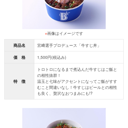
※
画像はイメージです
商品名
宮﨑選手プロデュース「牛すじ丼」
価 格
1,500円(税込み)
トロトロになるまで煮込んだ牛すじはご飯と
の相性抜群！
特 徴
温玉と七味がアクセントになってご飯がすす
むこと間違いなし！牛すじはビールとの相性
も良く、贅沢なおつまみにも!?