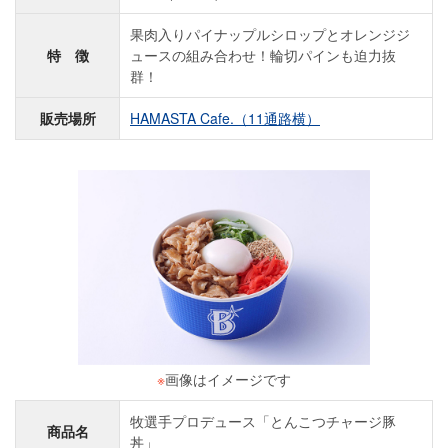
果肉入りパイナップルシロップとオレンジジ
特 徴
ュースの組み合わせ！輪切パインも迫力抜
群！
販売場所
HAMASTA Cafe.（11通路横）
※
画像はイメージです
牧選手プロデュース「とんこつチャージ豚
商品名
丼」