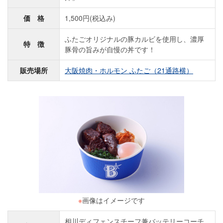
価 格
1,500円(税込み)
ふたごオリジナルの豚カルビを使用し、濃厚
特 徴
豚骨の旨みが自慢の丼です！
販売場所
大阪焼肉・ホルモン ふたご（21通路横）
※
画像はイメージです
相川ディフェンスチーフ兼バッテリーコーチ