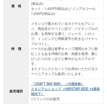
(税込み)
価 格
セット：1,400円(税込み)／ノンアルコール
1,200円(税込み)
メキシコで愛されているカクテルをアレン
ジ。商品名がスペイン語で「パイナップルの
お酒」を意味する通り、ジュース、シロッ
プ、トッピングと関根選手が好きなパイナッ
プルづくし。
特 徴
ベースのお酒は春季キャンプ期間のオフに飲
むこともある沖縄のお酒・泡盛を使用。夏に
ぴったりのすっきりと爽やかなカクテルで
す。
またドリンクとセットでお求めいただけるス
ーベニアカップも販売いたします。
「CRAFT BAY BAR」（19通路横）
スタジアムショップ（内野STAR SIDE 14通路
販売場所
階段下）
※
ドリンクのみ販売