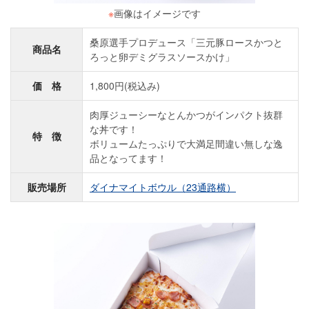
※
画像はイメージです
桑原選手プロデュース「三元豚ロースかつと
商品名
ろっと卵デミグラスソースかけ」
価 格
1,800円(税込み)
肉厚ジューシーなとんかつがインパクト抜群
な丼です！
特 徴
ボリュームたっぷりで大満足間違い無しな逸
品となってます！
販売場所
ダイナマイトボウル（23通路横）