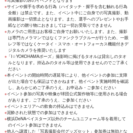
サインや握手を求める行為（ハイタッチ・握手を含む触れる行為
全般）は禁止です。また、イベント中にご自身での写真撮影、動
画撮影は一切禁止となります。また、選手へのプレゼントやお手
紙などの贈り物におきましては一切お受取りできません
カメラのご用意はお客様ご自身でお願いいたします。また、撮影
は専門カメラマンではなくファンクラブクルーが行うため、一眼
レフ等ではなくケータイ・スマホ・オートフォーカス機能付きデ
ジタルカメラを推奨いたします
「I☆YOKOHAMAポーズ」撮影時に掲げるタオルは貸出しのタオ
ルとなります。持込みのタオル等は使用できませんのでご了承く
ださい
本イベントの開始時間の遅延等により、他イベントの参加に支障
が出た場合でも保証はできかねます。他イベント実施時間を確認
し、あらかじめご了承のうえ、お申込み・ご参加ください
イベント参加の写真や映像が球団公式製作物等に使用される場合
があります。ご了承のうえ、ご参加ください
イベントエリアへの飲食の持込みはできません
泥酔された状態での参加はできません
横浜DeNAベイスターズ以外のチームユニフォーム等を着用して
のイベント参加はできません
他人へ譲渡した「写真撮影会付グッズセット」参加券は無効とな