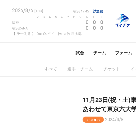
2026/8/6
横浜
17:45
試合前
[THU]
1
2
3
4
5
6
7
8
9
R
H
E
0
0
0
阪神
0
0
0
横浜DeNA
【 予告先発 】 De: O.ビド 神: 大竹 耕太郎
試合
チーム
ファーム
すべて
選手・チーム
チケット
イ
11月23日(祝・
あわせて東京六大学
GOODS
2024/11/8