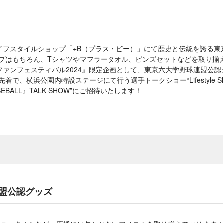
、ライフスタイルショップ「+B（プラス・ビー）」にて歴史と伝統を誇る
ップはもちろん、Tシャツやマフラータオル、ピンズセットなどを取り揃
『ファンフェスティバル2024』限定企画として、東京六大学野球連盟公認グ
着で、横浜公園内特設ステージにて行う選手トークショー“Lifestyle S
ASEBALL』TALK SHOW”にご招待いたします！
盟公認グッズ