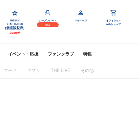
NISSAN
シーズンシート
マイページ
オフィシャル
STAR SUITES
webショップ
2026
(個室観覧席)
2026年
イベント・応援
ファンクラブ
特集
フード
アプリ
THE LIVE
その他