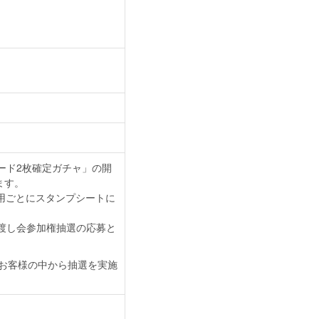
真カード2枚確定ガチャ」の開
ます。
用ごとにスタンプシートに
ズお渡し会参加権抽選の応募と
たお客様の中から抽選を実施