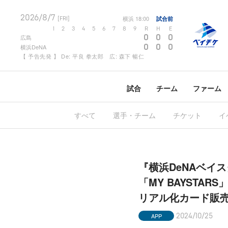
2026/8/7
横浜
18:00
試合前
[FRI]
1
2
3
4
5
6
7
8
9
R
H
E
0
0
0
広島
0
0
0
横浜DeNA
【 予告先発 】 De: 平良 拳太郎 広: 森下 暢仁
試合
チーム
ファーム
すべて
選手・チーム
チケット
イ
『横浜DeNAベイス
「MY BAYST
リアル化カード販
APP
2024/10/25