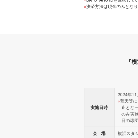
決済方法は現金のみとなり
『横
2024年1
荒天等に
実施日時
止とな
のみ実
日の球団
会 場
横浜スタ