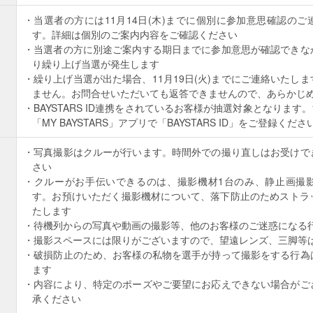
当選者の方には11月14日(木)までに個別に参加意思確認の
す。詳細は個別のご案内内容をご確認ください
当選者の方に別途ご案内する期日までに参加意思が確認できな
り繰り上げ当選が発生します
繰り上げ当選が出た場合、11月19日(火)までにご連絡いたし
ません。お問合せいただいても返答できませんので、あらかじ
BAYSTARS ID連携をされているお客様が抽選対象となります。11月
「MY BAYSTARS」アプリで「BAYSTARS ID」をご登録くださ
写真撮影はクルーが行います。時間外での撮り直しはお受けで
さい
クルーがお手伝いできるのは、撮影機材1台のみ、静止画撮
す。お預けいただく撮影機材について、落下防止のためストラ
たします
待機列からの写真や動画の撮影等、他のお客様のご迷惑になる
撮影スペースには限りがございますので、望遠レンズ、三脚等
破損防止のため、お客様の私物を選手が持って撮影をする行為
ます
内容により、特定のポーズやご要望にお応えできない場合がご
承ください