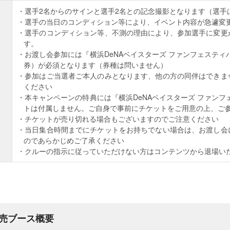
選手2名からのサインと選手2名との記念撮影となります（選手
選手の当日のコンディション等により、イベント内容が急遽変
選手のコンディション等、不測の理由により、参加選手に変更
す。
お渡し会参加には『横浜DeNAベイスターズ ファンフェスティバ
券）が必須となります（券種は問いません）
参加はご当選者ご本人のみとなります、他の方の同伴はできま
ください
本キャンペーンの特典には『横浜DeNAベイスターズ ファンフェ
トは付属しません。ご自身で事前にチケットをご用意の上、ご
チケットが売り切れる場合もございますのでご注意ください
当日集合時間までにチケットをお持ちでない場合は、お渡し会
のであらかじめご了承ください
クルーの指示に従っていただけない方はコンテンツから退場い
売ブース概要