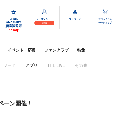
NISSAN
シーズンシート
マイページ
オフィシャル
STAR SUITES
webショップ
2026
(個室観覧席)
2026年
イベント・応援
ファンクラブ
特集
フード
アプリ
THE LIVE
その他
ンペーン開催！