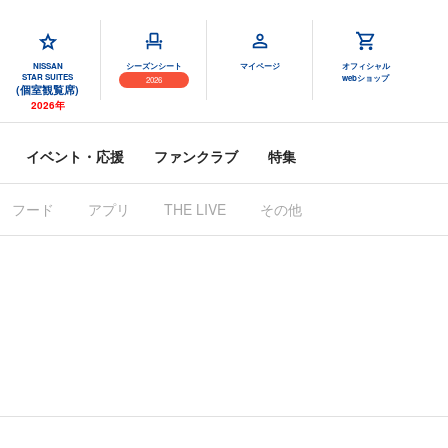
NISSAN
シーズンシート
マイページ
オフィシャル
STAR SUITES
webショップ
2026
(個室観覧席)
2026年
イベント・応援
ファンクラブ
特集
フード
アプリ
THE LIVE
その他