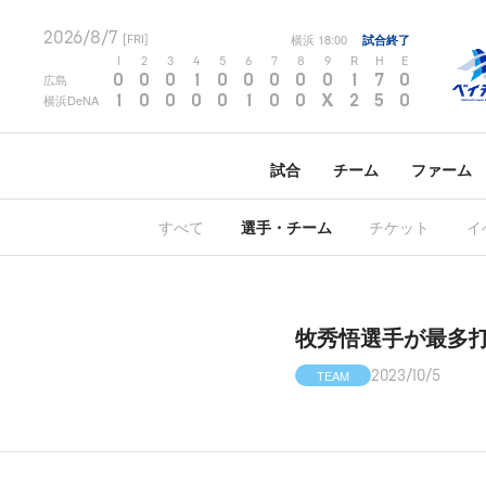
2026/8/7
横浜
18:00
試合終了
[FRI]
1
2
3
4
5
6
7
8
9
R
H
E
0
0
0
1
0
0
0
0
0
1
7
0
広島
1
0
0
0
0
1
0
0
X
2
5
0
横浜DeNA
試合
チーム
ファーム
すべて
選手・チーム
チケット
イ
牧秀悟選手が最多
TEAM
2023/10/5