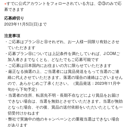
※
すでに公式アカウントをフォローされている方は、②③のみで応
募できます
応募締切り
2023年11月5日(日)まで
注意事項
ご応募はプランⒶとⒷそれぞれ、お一人様一回限り有効とさせ
ていただきます
応募プランⒷについては上記条件を満たしていれば、J:COMご
加入者さまでなくとも、どなたでもご応募可能です
ご応募は日本国内にお住まいの方に限らせていただきます
厳正なる抽選の上、ご当選者には賞品発送をもって当選のご連
絡に代えさせていただきます。落選の場合の連絡はございません
ので、あらかじめご了承ください。（賞品発送：2023年11月中
旬から下旬予定）
当選者の住所、転居先不明・長期不在などにより賞品をお届け
できない場合は、当選を無効とさせていただきます。当選が無効
となった場合、その後、賞品の送付依頼をいただいたとしても一
切受付けかねます
弊社で実施中の他のキャンペーンとの重複当選はできない場合
があります