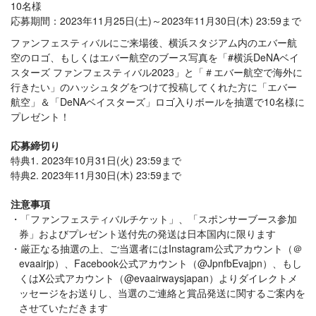
10名様
応募期間：2023年11月25日(土)～2023年11月30日(木) 23:59まで
ファンフェスティバルにご来場後、横浜スタジアム内のエバー航
空のロゴ、もしくはエバー航空のブース写真を「#横浜DeNAベイ
スターズ ファンフェスティバル2023」と「＃エバー航空で海外に
行きたい」のハッシュタグをつけて投稿してくれた方に「エバー
航空」＆「DeNAベイスターズ」ロゴ入りボールを抽選で10名様に
プレゼント！
応募締切り
特典1. 2023年10月31日(火) 23:59まで
特典2. 2023年11月30日(木) 23:59まで
注意事項
「ファンフェスティバルチケット」、「スポンサーブース参加
券」およびプレゼント送付先の発送は日本国内に限ります
厳正なる抽選の上、ご当選者にはInstagram公式アカウント（＠
evaairjp）、Facebook公式アカウント（@JpnfbEvajpn）、もし
くはX公式アカウント（@evaairwaysjapan）よりダイレクトメ
ッセージをお送りし、当選のご連絡と賞品発送に関するご案内を
させていただきます