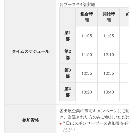
各ブース全4部実施
集合時
開始時
終
間
間
第1
11:05
11:25
1
部
タイムスケジュール
第2
11:50
12:10
1
部
第3
12:35
12:55
1
部
第4
13:20
13:40
1
部
各出展企業の事前キャンペーンにご応
き、当選された方のみご参加いただけ
参加資格
当日はスポンサーブース参加券を必ず
ださい