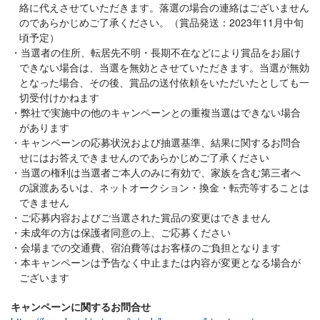
絡に代えさせていただきます。落選の場合の連絡はございません
のであらかじめご了承ください。（賞品発送：2023年11月中旬
頃予定）
当選者の住所、転居先不明・長期不在などにより賞品をお届け
できない場合は、当選を無効とさせていただきます。当選が無効
となった場合、その後、賞品の送付依頼をいただいたとしても一
切受付けかねます
弊社で実施中の他のキャンペーンとの重複当選はできない場合
があります
キャンペーンの応募状況および抽選基準、結果に関するお問合
せにはお答えできませんのであらかじめご了承ください
当選の権利は当選者ご本人のみに有効で、家族を含む第三者へ
の譲渡あるいは、ネットオークション・換金・転売等することは
できません
ご応募内容およびご当選された賞品の変更はできません
未成年の方は保護者同意の上、ご応募ください
会場までの交通費、宿泊費等はお客様のご負担となります
本キャンペーンは予告なく中止または内容が変更となる場合が
ございます
キャンペーンに関するお問合せ