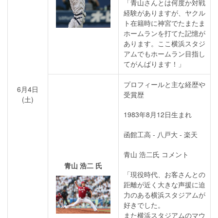
「青山さんとは何度か対戦
経験がありますが、ヤクル
ト在籍時に神宮でたまたま
ホームランを打てた記憶が
あります。ここ横浜スタジ
アムでもホームラン目指し
てがんばります！」
プロフィールと主な経歴や
6月4日
受賞歴
(土)
1983年8月12日生まれ
函館工高 - 八戸大 - 楽天
青山 浩二氏 コメント
青山 浩二 氏
「現役時代、お客さんとの
距離が近く大きな声援に迫
力のある横浜スタジアムが
好きでした。
また横浜スタジアムのマウ