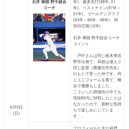
石井 琢朗 野手総合
年)、最多安打(98年､01
コーチ
年)、ベストナイン(97年～
01年)、ゴールデングラブ
(93年～95年、98年)、特
別功労賞(12年)
石井 琢朗 野手総合コーチ
コメント
「戸叶さんは同じ栃木県佐
野市出身で、高校は違えど
同じ監督（齋藤庄作先生）
のもとで育った仲です。同
じユニフォームを着て、横
浜で優勝もしました。
こういった関係性の中でも
現役時代に対戦したことは
なかったので、新鮮な気持
6月5日
ちで楽しみにしていま
(日)
す。」
プロフィールと主な経歴