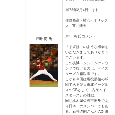
1975年2月4日生まれ
佐野商高 - 横浜 - オリック
ス - 東北楽天
戸叶 尚 氏コメント
戸叶 尚 氏
「まずはこのような機会を
いただきましてありがとう
ございます。
この横浜スタジアムのマウ
ンドで投げるのは、ベイス
ターズ在籍以来です。
しかも今回は現役最後の球
団である楽天東北イーグル
スのOBとして、古巣ベイ
スターズとの対戦。
同じ栃木県佐野市出身であ
り日本一のメンバーでもあ
る、石井琢朗さんとの対決