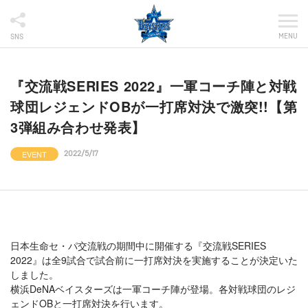
MENU
SNS
『交流戦SERIES 2022』一軍コーチ陣と対戦
球団レジェンドOBが一打席対決で激突!!【第
3弾組み合わせ発表】
EVENT
2022/5/17
日本生命セ・パ交流戦の期間中に開催する『交流戦SERIES
2022』は全9試合で試合前に一打席対決を実施することが決定いた
しました。
横浜DeNAベイスターズは一軍コーチ陣が登場。各対戦球団のレジ
ェンドOBと一打席対決を行います。