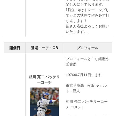
楽しみにしております。
対戦に向けトレーニングし
て万全の状態で望み必ず打
ち返します！
皆さん応援よろしくお願い
いたします。」
開催日
登場コーチ・OB
プロフィール
プロフィールと主な経歴や
受賞歴
1976年7月11日生まれ
相川 亮二 バッテリ
ーコーチ
東京学館高 - 横浜-ヤクル
ト - 巨人
相川 亮二 バッテリーコー
チ コメント