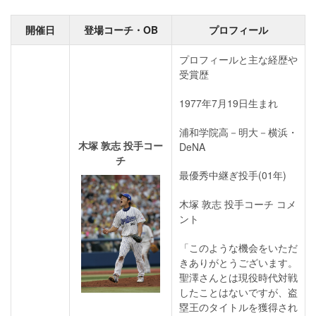
開催日
登場コーチ・OB
プロフィール
プロフィールと主な経歴や
受賞歴
1977年7月19日生まれ
浦和学院高－明大－横浜・
木塚 敦志 投手コー
DeNA
チ
最優秀中継ぎ投手(01年)
木塚 敦志 投手コーチ コメ
ント
「このような機会をいただ
きありがとうございます。
聖澤さんとは現役時代対戦
したことはないですが、盗
塁王のタイトルを獲得され