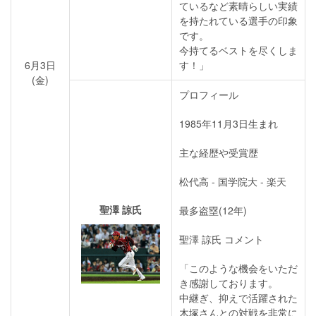
ているなど素晴らしい実績
を持たれている選手の印象
です。
今持てるベストを尽くしま
6月3日
す！」
(金)
プロフィール
1985年11月3日生まれ
主な経歴や受賞歴
松代高 - 国学院大 - 楽天
聖澤 諒氏
最多盗塁(12年)
聖澤 諒氏 コメント
「このような機会をいただ
き感謝しております。
中継ぎ、抑えで活躍された
木塚さんとの対戦を非常に