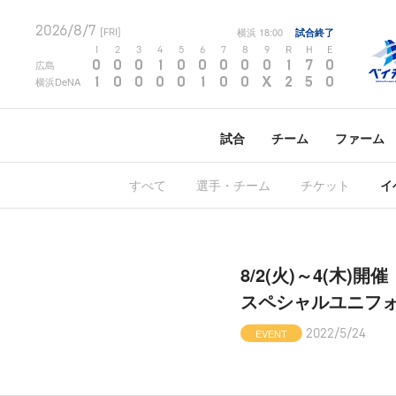
2026/8/7
横浜
18:00
試合終了
[FRI]
1
2
3
4
5
6
7
8
9
R
H
E
0
0
0
1
0
0
0
0
0
1
7
0
広島
1
0
0
0
0
1
0
0
X
2
5
0
横浜DeNA
試合
チーム
ファーム
すべて
選手・チーム
チケット
イ
8/2(火)～4(木)開催
スペシャルユニフ
EVENT
2022/5/24