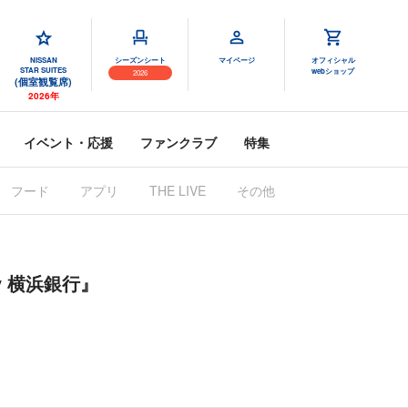
NISSAN
シーズンシート
マイページ
オフィシャル
STAR SUITES
webショップ
2026
(個室観覧席)
2026年
イベント・応援
ファンクラブ
特集
フード
アプリ
THE LIVE
その他
 by 横浜銀行』