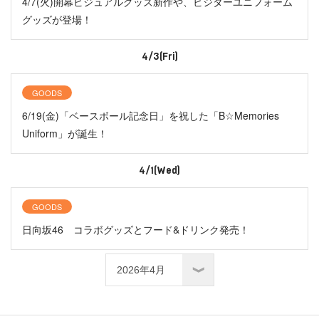
4/7(火)開幕ビジュアルグッズ新作や、ビジターユニフォーム
グッズが登場！
4/3(Fri)
GOODS
6/19(金)「ベースボール記念日」を祝した「B☆Memories
Uniform」が誕生！
4/1(Wed)
GOODS
日向坂46 コラボグッズとフード&ドリンク発売！