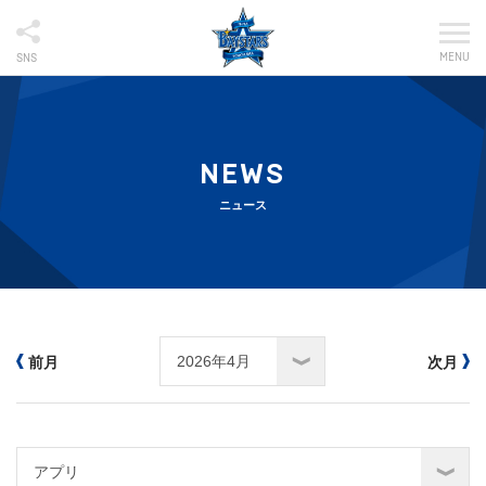
MENU
SNS
NEWS
ニュース
前月
次月