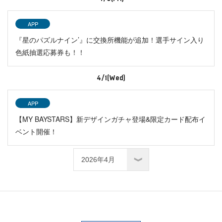
APP
『星のパズルナイン’』に交換所機能が追加！選手サイン入り
色紙抽選応募券も！！
4/1(Wed)
APP
【MY BAYSTARS】新デザインガチャ登場&限定カード配布イ
ベント開催！