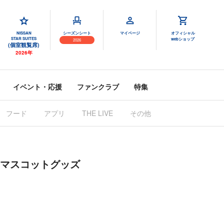
NISSAN
シーズンシート
マイページ
オフィシャル
STAR SUITES
webショップ
2026
(個室観覧席)
2026年
イベント・応援
ファンクラブ
特集
フード
アプリ
THE LIVE
その他
のマスコットグッズ