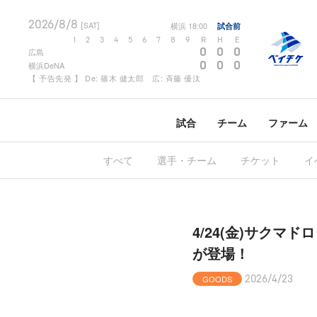
2026/8/8
横浜
18:00
試合前
[SAT]
1
2
3
4
5
6
7
8
9
R
H
E
0
0
0
広島
0
0
0
横浜DeNA
【 予告先発 】 De: 篠木 健太郎 広: 斉藤 優汰
試合
チーム
ファーム
すべて
選手・チーム
チケット
イ
4/24(金)サク
が登場！
GOODS
2026/4/23