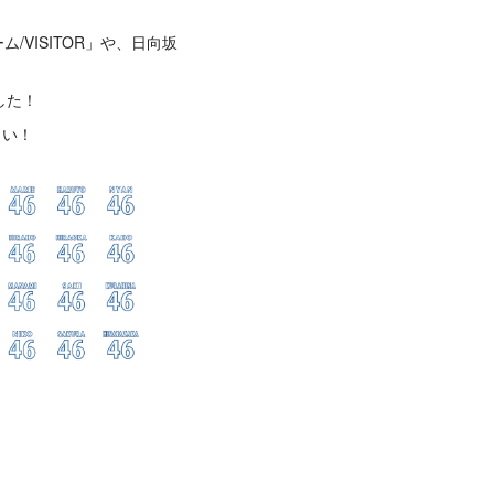
/VISITOR」や、日向坂
した！
さい！