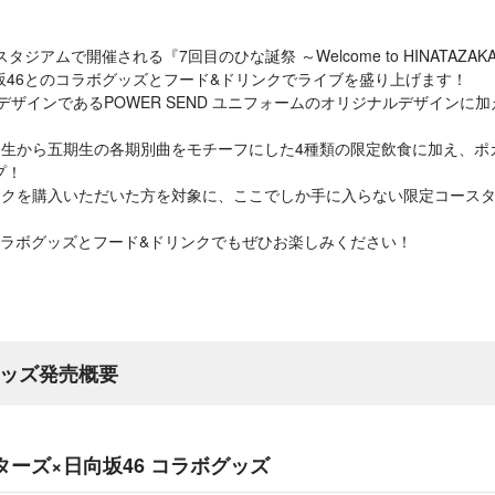
スタジアムで開催される『7回目のひな誕祭 ～Welcome to HINATAZAK
坂46とのコラボグッズとフード&ドリンクでライブを盛り上げます！
新デザインであるPOWER SEND ユニフォームのオリジナルデザインに
期生から五期生の各期別曲をモチーフにした4種類の限定飲食に加え、ポ
プ！
ンクを購入いただいた方を対象に、ここでしか手に入らない限定コースタ
コラボグッズとフード&ドリンクでもぜひお楽しみください！
グッズ発売概要
ターズ×日向坂46 コラボグッズ