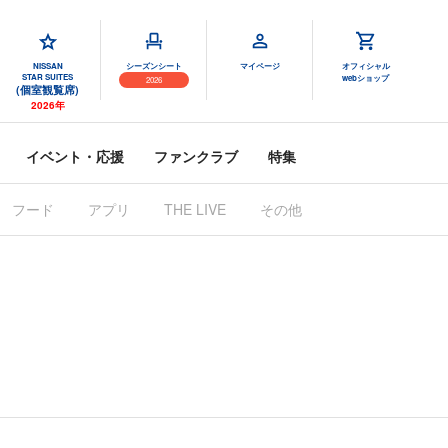
NISSAN
シーズンシート
マイページ
オフィシャル
STAR SUITES
webショップ
2026
(個室観覧席)
2026年
イベント・応援
ファンクラブ
特集
フード
アプリ
THE LIVE
その他