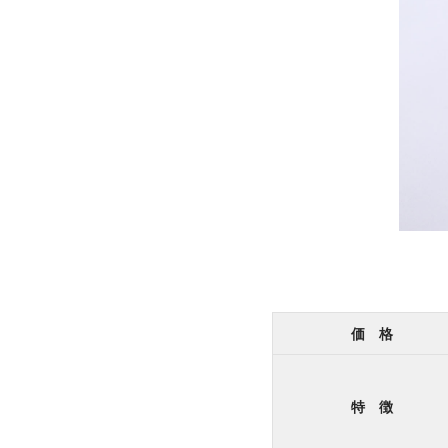
価 格
特 徴