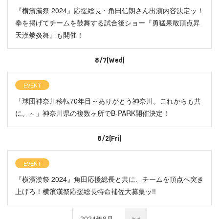
『横濱漢祭 2024』応援総長・角田信朗さん出演内容決定ッ！
拳を掲げてチームを鼓舞する試合後ショー『勇猛果敢頂点昇
天漢拳炎舞』も開催！
8/7(Wed)
EVENT
「球団神奈川移転70年目～ありがとう神奈川。これからも共
に。～」神奈川県の複数ヶ所でB-PARK開催決定！
8/2(Fri)
EVENT
『横濱漢祭 2024』角田応援総長と共に、チームを頂点へ突き
上げろ！横濱漢祭応援総長特命補佐大募集ッ!!