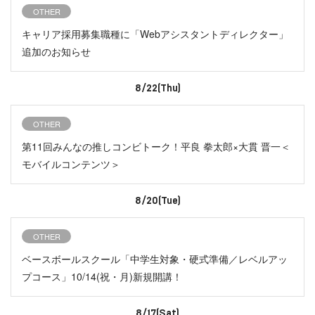
OTHER
キャリア採用募集職種に「Webアシスタントディレクター」
追加のお知らせ
8/22(Thu)
OTHER
第11回みんなの推しコンビトーク！平良 拳太郎×大貫 晋一＜
モバイルコンテンツ＞
8/20(Tue)
OTHER
ベースボールスクール「中学生対象・硬式準備／レベルアッ
プコース」10/14(祝・月)新規開講！
8/17(Sat)