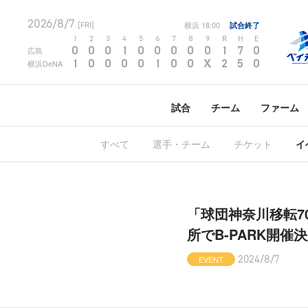
2026/8/7
横浜
18:00
試合終了
[FRI]
1
2
3
4
5
6
7
8
9
R
H
E
0
0
0
1
0
0
0
0
0
1
7
0
広島
1
0
0
0
0
1
0
0
X
2
5
0
横浜DeNA
試合
チーム
ファーム
すべて
選手・チーム
チケット
イ
「球団神奈川移転7
所でB-PARK開催
EVENT
2024/8/7