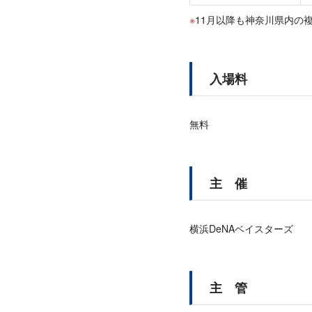
11月以降も神奈川県内の
入場料
無料
主 催
横浜DeNAベイスターズ
主 管