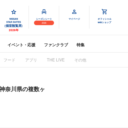
NISSAN
シーズンシート
マイページ
オフィシャル
STAR SUITES
webショップ
2026
(個室観覧席)
2026年
イベント・応援
ファンクラブ
特集
フード
アプリ
THE LIVE
その他
」神奈川県の複数ヶ