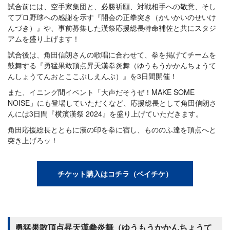
試合前には、空手家集団と、必勝祈願、対戦相手への敬意、そし
てプロ野球への感謝を示す『開会の正拳突き（かいかいのせいけ
んづき）』や、事前募集した漢祭応援総長特命補佐と共にスタジ
アムを盛り上げます！
試合後は、角田信朗さんの歌唱に合わせて、拳を掲げてチームを
鼓舞する『勇猛果敢頂点昇天漢拳炎舞（ゆうもうかかんちょうて
んしょうてんおとここぶしえんぶ）』を3日間開催！
また、イニング間イベント「大声だそうぜ！MAKE SOME
NOISE」にも登場していただくなど、応援総長として角田信朗さ
んには3日間『横濱漢祭 2024』を盛り上げていただきます。
角田応援総長とともに漢の印を拳に宿し、もののふ達を頂点へと
突き上げろッ！
チケット購入はコチラ（ベイチケ）
勇猛果敢頂点昇天漢拳炎舞（ゆうもうかかんちょうて