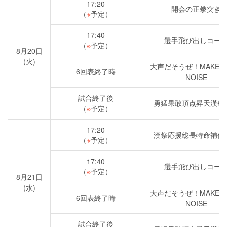
17:20
開会の正拳突き
（
※
予定）
17:40
選手飛び出しコー
（
※
予定）
8月20日
(火)
大声だそうぜ！MAKE S
6回表終了時
NOISE
試合終了後
勇猛果敢頂点昇天漢拳
（
※
予定）
17:20
漢祭応援総長特命補佐
（
※
予定）
17:40
選手飛び出しコー
（
※
予定）
8月21日
(水)
大声だそうぜ！MAKE S
6回表終了時
NOISE
試合終了後