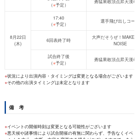
勇猛果敢頂点昇天漢拳
（
※
予定）
17:40
選手飛び出しコー
（
※
予定）
8月22日
大声だそうぜ！MAKE S
6回表終了時
(木)
NOISE
試合終了後
勇猛果敢頂点昇天漢拳
（
※
予定）
状況により出演内容・タイミングは変更となる場合がございます
その他の出演タイミングは未定となります
備 考
イベントの開催時刻は変更となる可能性がございます
悪天候や諸事情により試合開催の有無に関わらず、予告なくイベ