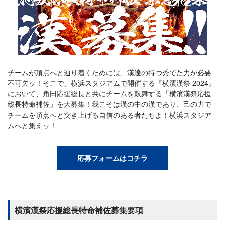
チームが頂点へと辿り着くためには、漢達の持つ秀でた力が必要
不可欠ッ！そこで、横浜スタジアムで開催する『横濱漢祭 2024』
において、角田応援総長と共にチームを鼓舞する「横濱漢祭応援
総長特命補佐」を大募集！我こそは漢の中の漢であり、己の力で
チームを頂点へと突き上げる自信のある者たちよ！横浜スタジア
ムへと集えッ！
応募フォームはコチラ
横濱漢祭応援総長特命補佐募集要項