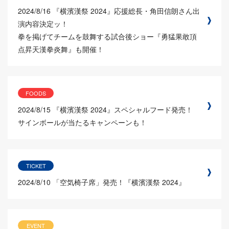
2024/8/16
『横濱漢祭 2024』応援総長・角田信朗さん出
演内容決定ッ！
拳を掲げてチームを鼓舞する試合後ショー『勇猛果敢頂
点昇天漢拳炎舞』も開催！
FOODS
2024/8/15
『横濱漢祭 2024』スペシャルフード発売！
サインボールが当たるキャンペーンも！
TICKET
2024/8/10
「空気椅子席」発売！『横濱漢祭 2024』
EVENT