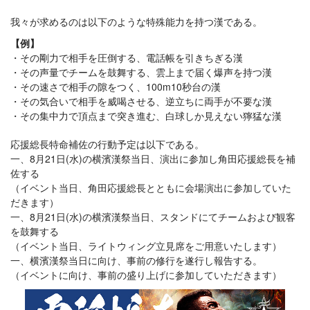
我々が求めるのは以下のような特殊能力を持つ漢である。
【例】
その剛力で相手を圧倒する、電話帳を引きちぎる漢
その声量でチームを鼓舞する、雲上まで届く爆声を持つ漢
その速さで相手の隙をつく、100m10秒台の漢
その気合いで相手を威喝させる、逆立ちに両手が不要な漢
その集中力で頂点まで突き進む、白球しか見えない獰猛な漢
応援総長特命補佐の行動予定は以下である。
一、8月21日(水)の横濱漢祭当日、演出に参加し角田応援総長を補
佐する
（イベント当日、角田応援総長とともに会場演出に参加していた
だきます）
一、8月21日(水)の横濱漢祭当日、スタンドにてチームおよび観客
を鼓舞する
（イベント当日、ライトウィング立見席をご用意いたします）
一、横濱漢祭当日に向け、事前の修行を遂行し報告する。
（イベントに向け、事前の盛り上げに参加していただきます）