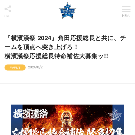
MENU
SNS
『横濱漢祭 2024』角田応援総長と共に、チ
ームを頂点へ突き上げろ！
横濱漢祭応援総長特命補佐大募集ッ!!
EVENT
2024/8/2