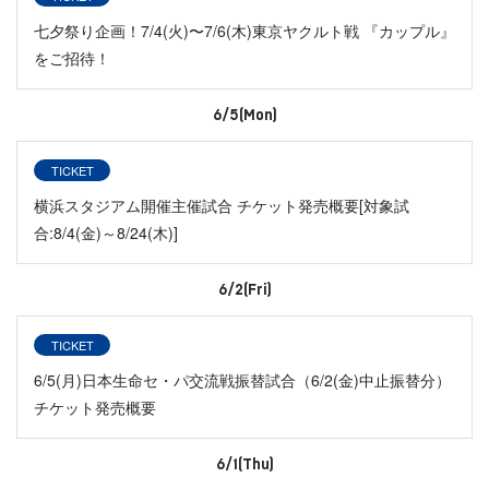
七夕祭り企画！7/4(火)〜7/6(木)東京ヤクルト戦 『カップル』
をご招待！
6/5(Mon)
TICKET
横浜スタジアム開催主催試合 チケット発売概要[対象試
合:8/4(金)～8/24(木)]
6/2(Fri)
TICKET
6/5(月)日本生命セ・パ交流戦振替試合（6/2(金)中止振替分）
チケット発売概要
6/1(Thu)