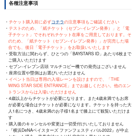
各種注意事項
チケット購入前に必ず
コチラ
の注意事項もご確認ください
テストのため、「紙チケット（セブン-イレブン発券）」と「電
子チケット」でそれぞれチケット在庫をご用意しております。そ
のため、「紙チケット（セブン-イレブン発券）」が完売した場
合でも、後日「電子チケット」をお取扱いいたします
受取方法に関わらず、ひとつの「BAYSTARS ID」あたり6枚まで
ご購入いただけます
セブン-イレブン店頭 マルチコピー機での発売はございません
座席位置や塁側はお選びいただけません
イベント当日は専用の入場レーンを設けますので、「THE
WING STAR SIDE ENTRANCE」までお越しください。他のエン
トランスからは入場いただけません
4歳以上からチケットが必要になります。また4歳未満でもお席
が必要な場合はチケットが必要になります。チケットを持った大
人1名につき、4歳未満のお子様1名まで膝上にて観覧いただけま
す
購入後のキャンセルや変更は一切受付けいたしておりません
『横浜DeNAベイスターズ ファンフェスティバル2022』が中止