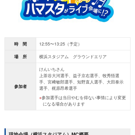
時 間
12:55〜13:25（予定）
場 所
横浜スタジアム グラウンドエリア
けんいちさん
上茶谷大河選手、益子京右選手、牧秀悟選
手、宮﨑敏郎選手、知野直人選手、大田泰示
参加者
選手、梶原昂希選手
参加選手は当日やむを得ない事情により変更
になる場合があります
現地会場（横浜スタジアム）MC概要