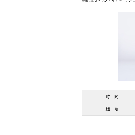
時 間
場 所