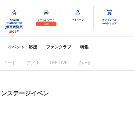
NISSAN
シーズンシート
マイページ
オフィシャル
STAR SUITES
webショップ
2026
(個室観覧席)
2026年
イベント・応援
ファンクラブ
特集
フード
アプリ
THE LIVE
その他
メインステージイベン