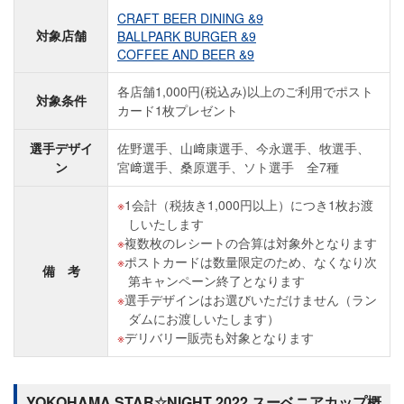
CRAFT BEER DINING &9
対象店舗
BALLPARK BURGER &9
COFFEE AND BEER &9
各店舗1,000円(税込み)以上のご利用でポスト
対象条件
カード1枚プレゼント
選手デザイ
佐野選手、山﨑康選手、今永選手、牧選手、
ン
宮﨑選手、桑原選手、ソト選手 全7種
1会計（税抜き1,000円以上）につき1枚お渡
しいたします
複数枚のレシートの合算は対象外となります
ポストカードは数量限定のため、なくなり次
備 考
第キャンペーン終了となります
選手デザインはお選びいただけません（ラン
ダムにお渡しいたします）
デリバリー販売も対象となります
YOKOHAMA STAR☆NIGHT 2022 スーベニアカップ概