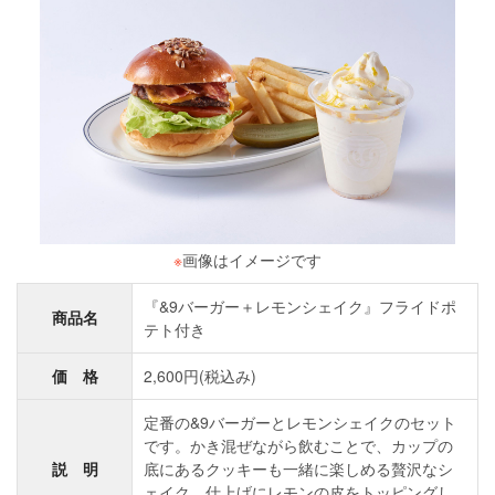
※
画像はイメージです
『&9バーガー＋レモンシェイク』フライドポ
商品名
テト付き
価 格
2,600円(税込み)
定番の&9バーガーとレモンシェイクのセット
です。かき混ぜながら飲むことで、カップの
説 明
底にあるクッキーも一緒に楽しめる贅沢なシ
ェイク。仕上げにレモンの皮をトッピングし