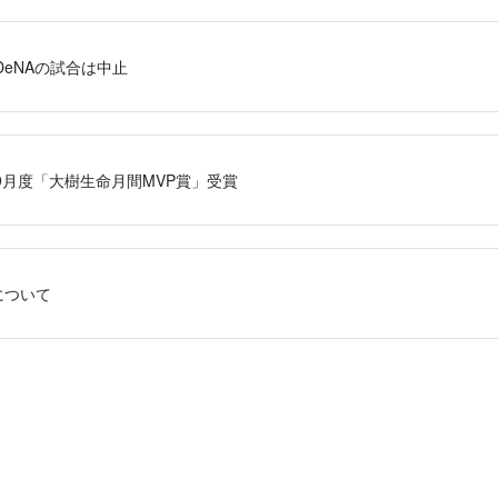
浜DeNAの試合は中止
年9月度「大樹生命月間MVP賞」受賞
について