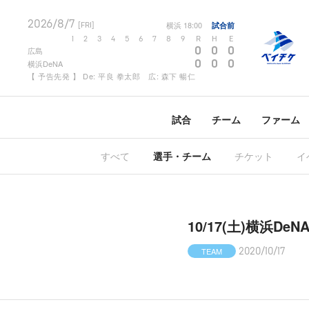
2026/8/7
横浜
18:00
試合前
[FRI]
1
2
3
4
5
6
7
8
9
R
H
E
0
0
0
広島
0
0
0
横浜DeNA
【 予告先発 】 De: 平良 拳太郎 広: 森下 暢仁
試合
チーム
ファーム
すべて
選手・チーム
チケット
イ
10/17(土)横浜D
TEAM
2020/10/17