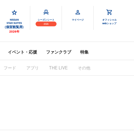
NISSAN
シーズンシート
マイページ
オフィシャル
STAR SUITES
webショップ
2026
(個室観覧席)
2026年
イベント・応援
ファンクラブ
特集
フード
アプリ
THE LIVE
その他