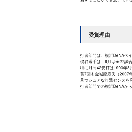
受賞理由
打者部門は、横浜DeNAベ
梶谷選手は、9月は全27試
特に月間42安打は1990
賞7回も金城龍彦氏（200
且つシュアな打撃センスを
打者部門での横浜DeNAか