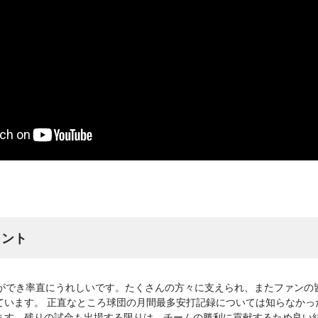
メント
とができ率直にうれしいです。たくさんの方々に支えられ、またファンの
ています。 正直なところ球団の月間最多安打記録については知らなかっ
ます。残りの試合も出場する限りは、チームの勝利に貢献するため良い