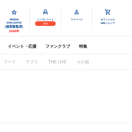
NISSAN
シーズンシート
マイページ
オフィシャル
STAR SUITES
webショップ
2026
(個室観覧席)
2026年
イベント・応援
ファンクラブ
特集
フード
アプリ
THE LIVE
その他