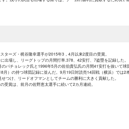
イスターズ・梶谷隆幸選手が2015年3，4月以来2度目の受賞。
合に出場し、リーグトップの月間打率.378、42安打、7盗塁を記録した。
年8月のパチョレック氏と1996年5月の佐伯貴弘氏の月間41安打を抜いて
7年8月）の持つ球団記録に並んだ。9月19日対読売14回戦（横浜）では2
見せつけ、リードオフマンとしてチームの勝利に大きく貢献した。
らの受賞は、前月の佐野恵太選手に続いて2カ月連続。