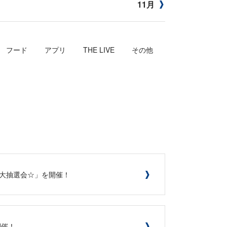
11月
フード
アプリ
THE LIVE
その他
て☆大抽選会☆」を開催！
開催！