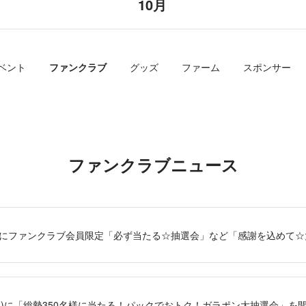
10月
ベント
ファンクラブ
グッズ
ファーム
スポンサー
ファンクラブニュース
1/1(日)にファンクラブ会員限定「必ず当たる☆抽選会」など「感謝を込め
0/29(木)に「総勢350名様に当たる！パックでおトク！ガラポン大抽選会」を