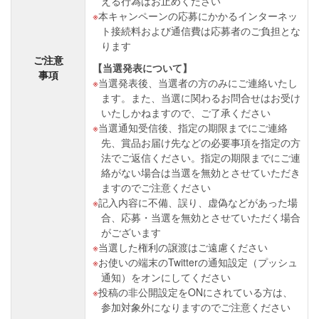
える行為はお止めください
本キャンペーンの応募にかかるインターネッ
ト接続料および通信費は応募者のご負担とな
ります
ご注意
【当選発表について】
事項
当選発表後、当選者の方のみにご連絡いたし
ます。また、当選に関わるお問合せはお受け
いたしかねますので、ご了承ください
当選通知受信後、指定の期限までにご連絡
先、賞品お届け先などの必要事項を指定の方
法でご返信ください。指定の期限までにご連
絡がない場合は当選を無効とさせていただき
ますのでご注意ください
記入内容に不備、誤り、虚偽などがあった場
合、応募・当選を無効とさせていただく場合
がございます
当選した権利の譲渡はご遠慮ください
お使いの端末のTwitterの通知設定（プッシュ
通知）をオンにしてください
投稿の非公開設定をONにされている方は、
参加対象外になりますのでご注意ください