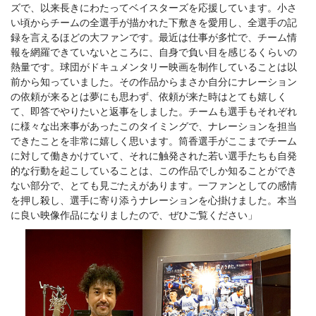
ズで、以来長きにわたってベイスターズを応援しています。小さ
い頃からチームの全選手が描かれた下敷きを愛用し、全選手の記
録を言えるほどの大ファンです。最近は仕事が多忙で、チーム情
報を網羅できていないところに、自身で負い目を感じるくらいの
熱量です。球団がドキュメンタリー映画を制作していることは以
前から知っていました。その作品からまさか自分にナレーション
の依頼が来るとは夢にも思わず、依頼が来た時はとても嬉しく
て、即答でやりたいと返事をしました。チームも選手もそれぞれ
に様々な出来事があったこのタイミングで、ナレーションを担当
できたことを非常に嬉しく思います。筒香選手がここまでチーム
に対して働きかけていて、それに触発された若い選手たちも自発
的な行動を起こしていることは、この作品でしか知ることができ
ない部分で、とても見ごたえがあります。一ファンとしての感情
を押し殺し、選手に寄り添うナレーションを心掛けました。本当
に良い映像作品になりましたので、ぜひご覧ください」