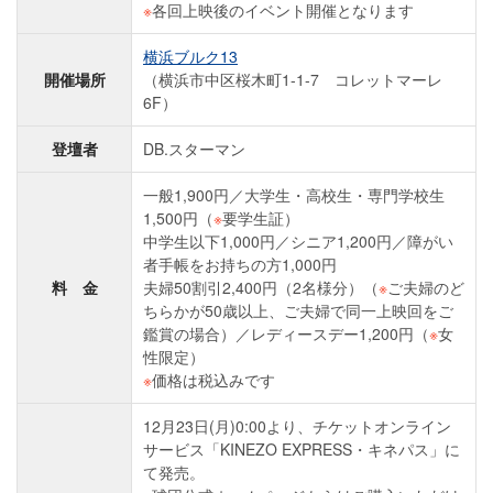
※
各回上映後のイベント開催となります
横浜ブルク13
開催場所
（横浜市中区桜木町1-1-7 コレットマーレ
6F）
登壇者
DB.スターマン
一般1,900円／大学生・高校生・専門学校生
1,500円（
※
要学生証）
中学生以下1,000円／シニア1,200円／障がい
者手帳をお持ちの方1,000円
料 金
夫婦50割引2,400円（2名様分）（
※
ご夫婦のど
ちらかが50歳以上、ご夫婦で同一上映回をご
鑑賞の場合）／レディースデー1,200円（
※
女
性限定）
※
価格は税込みです
12月23日(月)0:00より、チケットオンライン
サービス「KINEZO EXPRESS・キネパス」に
て発売。